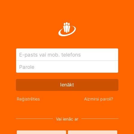
E-pasts vai mob. telefons
Parole
Ienākt
Reģistrēties
Aizmirsi paroli?
Vai ienāc ar