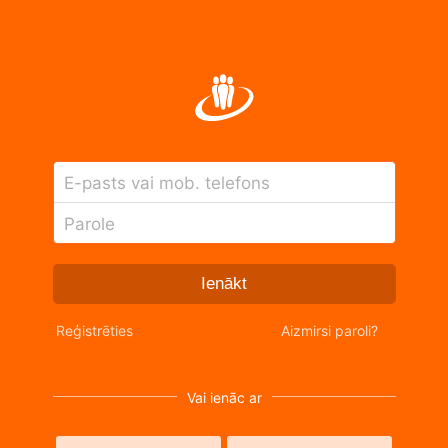
E-pasts vai mob. telefons
Parole
Ienākt
Reģistrēties
Aizmirsi paroli?
Vai ienāc ar