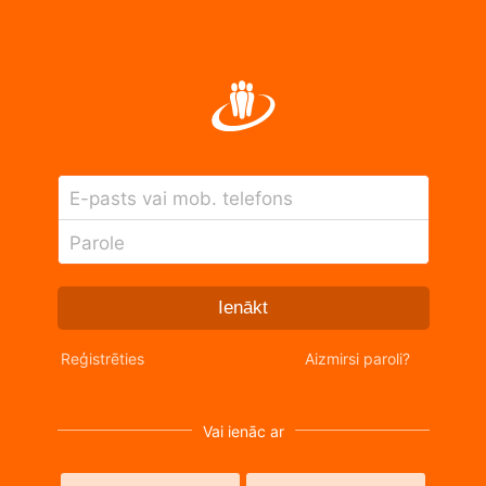
E-pasts vai mob. telefons
Parole
Ienākt
Reģistrēties
Aizmirsi paroli?
Vai ienāc ar