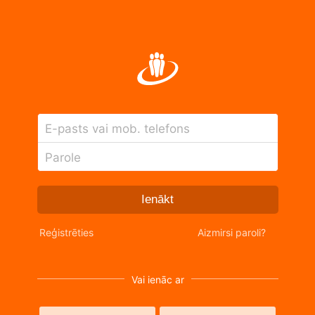
E-pasts vai mob. telefons
Parole
Ienākt
Reģistrēties
Aizmirsi paroli?
Vai ienāc ar