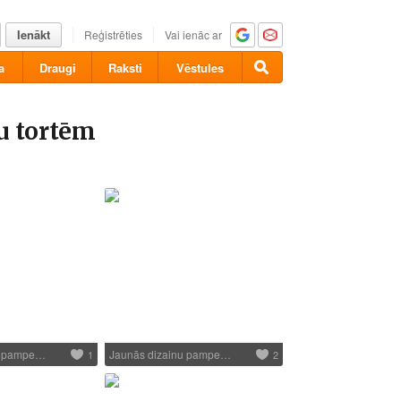
Ienākt
Reģistrēties
Vai ienāc ar
a
Draugi
Raksti
Vēstules
u tortēm
u pampe…
Jaunās dizainu pampe…
1
2