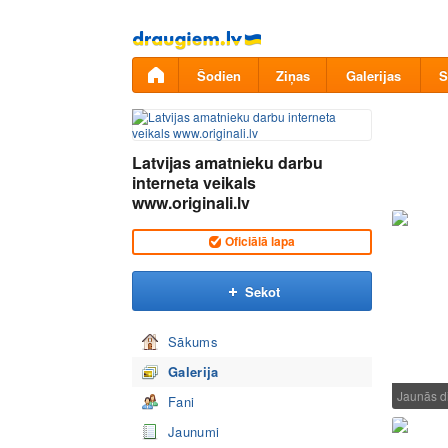
Pāriet
uz
saturu
Šodien
Ziņas
Galerijas
S
Latvijas amatnieku darbu
interneta veikals
www.originali.lv
Oficiālā lapa
Sekot
Sākums
Galerija
Jaunās 
Fani
Jaunumi