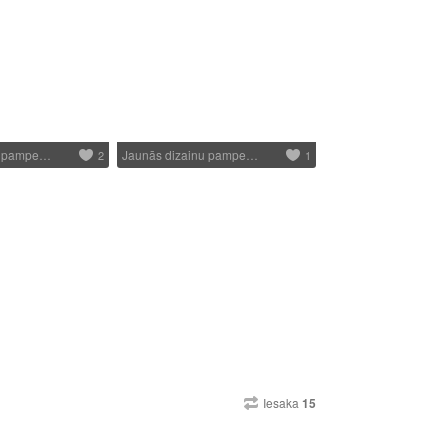
u pampe…
Jaunās dizainu pampe…
2
1
Iesaka
15