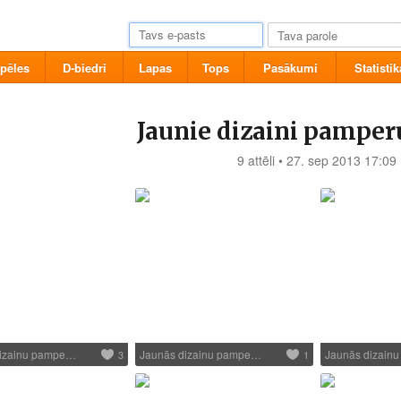
pēles
D-biedri
Lapas
Tops
Pasākumi
Statistik
Jaunie dizaini pamper
9 attēli • 27. sep 2013 17:09
dizainu pampe…
Jaunās dizainu pampe…
Jaunās dizain
3
1