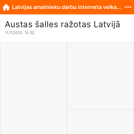
Latvijas amatnieku darbu interneta veikals www.originali.lv
Austas šalles ražotas Latvijā
11.11.2013. 15:32