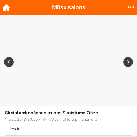
Mūsu salons
Skaistumkopšanas salons Skaistuma Oāze
1. dec 2013 20:55 · 
 · 
Atvērt attēlu pilnā izmērā
11
iesaka