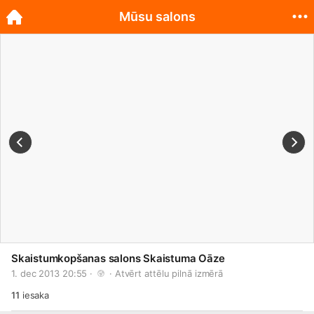
Mūsu salons
Skaistumkopšanas salons Skaistuma Oāze
1. dec 2013 20:55 · 
 · 
Atvērt attēlu pilnā izmērā
11
iesaka