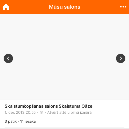
Mūsu salons
Skaistumkopšanas salons Skaistuma Oāze
1. dec 2013 20:55 · 
 · 
Atvērt attēlu pilnā izmērā
3
patīk
·
11
iesaka