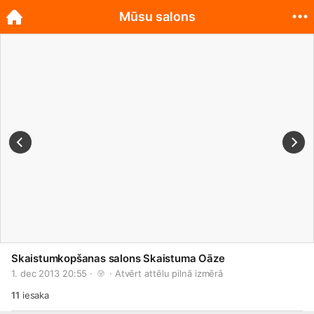
Mūsu salons
Skaistumkopšanas salons Skaistuma Oāze
1. dec 2013 20:55 · 
 · 
Atvērt attēlu pilnā izmērā
11
iesaka