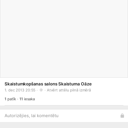
Skaistumkopšanas salons Skaistuma Oāze
1. dec 2013 20:55 · 
 · 
Atvērt attēlu pilnā izmērā
1
patīk
·
11
iesaka
Autorizējies, lai komentētu