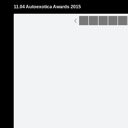
11.04 Autoexotica Awards 2015
Pāriet
uz
saturu
Šodien
Ziņas
Galerijas
S
Just Bar
Oficiālā lapa
Sekot