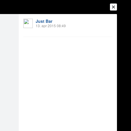
Just Bar
13. apr 2015 08:49
Ienākt
Reģistrēties
Vai ienāc ar
a
Draugi
Raksti
Vēstules
rds 2015