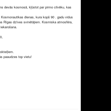
ns devās kosmosā, kļūstot par pirmo cilvēku, kas
— Kosmonautikas dienas, kura kopš 90 . gadu vidus
kus Rīgas dzīves svinētājiem. Kosmiska atmosfēra,
a iekarošana.
00,
okteiļiem.
ās paaudzes top vietu!