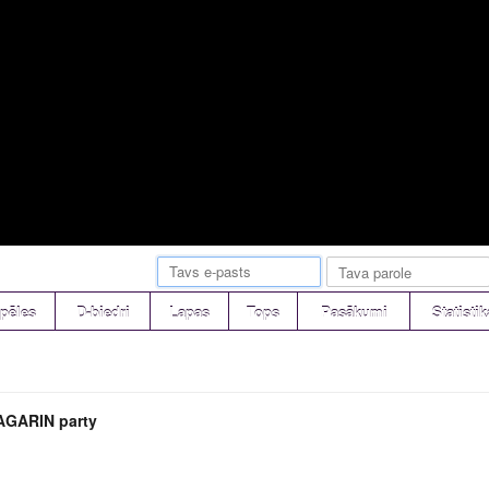
pēles
D-biedri
Lapas
Tops
Pasākumi
Statistik
AGARIN party