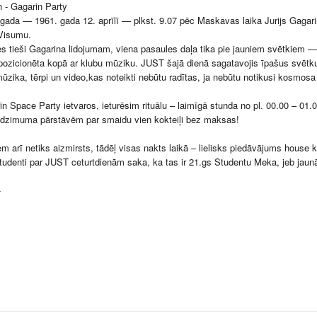
n - Gagarin Party
gada — 1961. gada 12. aprīlī — plkst. 9.07 pēc Maskavas laika Jurijs Gagari
 Visumu.
es tieši Gagarina lidojumam, viena pasaules daļa tika pie jauniem svētkiem 
i pozicionēta kopā ar klubu mūziku. JUST šajā dienā sagatavojis īpašus svēt
 mūzika, tērpi un video,kas noteikti nebūtu radītas, ja nebūtu notikusi kosmos
in Space Party ietvaros, ieturēsim rituālu – laimīgā stunda no pl. 00.00 – 01.
 dzimuma pārstāvēm par smaidu vien kokteiļi bez maksas!
em arī netiks aizmirsts, tādēļ visas nakts laikā – lielisks piedāvājums house k
studenti par JUST ceturtdienām saka, ka tas ir 21.gs Studentu Meka, jeb jaun
+