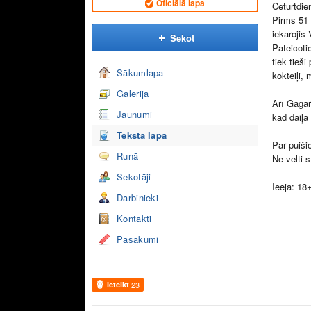
Oficiālā lapa
Ceturtdie
Pirms 51 
iekarojis
Sekot
Pateicoti
tiek tieš
Sākumlapa
kokteiļi,
Galerija
Arī Gagar
Jaunumi
kad daiļā
Teksta lapa
Par puiši
Runā
Ne velti 
Sekotāji
Ieeja: 18
Darbinieki
Kontakti
Pasākumi
Ieteikt
23