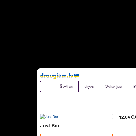
Pāriet
uz
saturu
Šodien
Ziņas
Galerijas
S
12.04 G
Just Bar