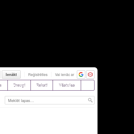
Ienākt
Reģistrēties
Vai ienāc ar
a
Draugi
Raksti
Vēstules