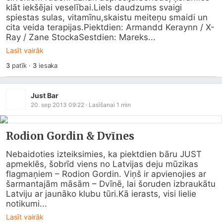
klāt iekšējai veselībai.Liels daudzums svaigi 
spiestas sulas, vitamīnu,skaistu meiteņu smaidi un 
cita veida terapijas.Piektdien: Armandd Keraynn / X-
Ray / Zane StockaSestdien: Mareks...
Lasīt vairāk
3
patīk
·
3
iesaka
Just Bar
20. sep 2013 09:22
· Lasīšanai
1
min
Rodion Gordin & Dvīnes
Nebaidoties izteiksimies, ka piektdien bāru JUST 
apmeklēs, šobrīd viens no Latvijas deju mūzikas 
flagmaņiem – Rodion Gordin. Viņš ir apvienojies ar 
šarmantajām māsām – Dvīnē, lai šoruden izbraukātu 
Latviju ar jaunāko klubu tūri.Kā ierasts, visi lielie 
notikumi...
Lasīt vairāk