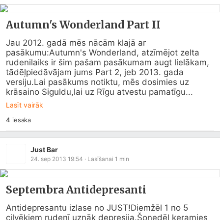
Autumn's Wonderland Part II
Jau 2012. gadā mēs nācām klajā ar 
pasākumu:Autumn's Wonderland, atzīmējot zelta 
rudenilaiks ir šim pašam pasākumam augt lielākam, 
tādēļpiedāvājam jums Part 2, jeb 2013. gada 
versiju.Lai pasākums notiktu, mēs dosimies uz 
krāsaino Siguldu,lai uz Rīgu atvestu pamatīgu...
Lasīt vairāk
4
iesaka
Just Bar
24. sep 2013 19:54
· Lasīšanai
1
min
Septembra Antidepresanti
Antidepresantu izlase no JUST!Diemžēl 1 no 5 
cilvēkiem rudenī uznāk depresija.Šonedēļ ķeramies 