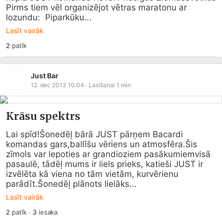
Pirms tiem vēl organizējot vētras maratonu ar 
lozundu:  Piparkūku...
Lasīt vairāk
2
patīk
Just Bar
12. dec 2013 10:04
· Lasīšanai
1
min
Krāsu spektrs
Lai spīd!Šonedēļ bārā JUST pārņem Bacardi 
komandas gars,ballīšu vēriens un atmosfēra.Šis 
zīmols var lepoties ar grandioziem pasākumiemvisā 
pasaulē, tādēļ mums ir liels prieks, katieši JUST ir 
izvēlēta kā viena no tām vietām, kurvērienu 
parādīt.Šonedēļ plānots lielāks...
Lasīt vairāk
2
patīk
·
3
iesaka