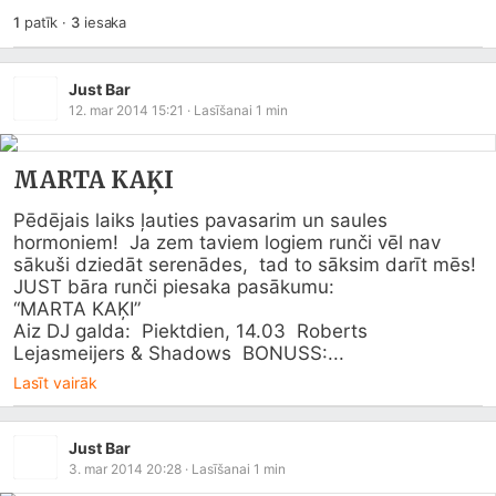
1
patīk
·
3
iesaka
Just Bar
12. mar 2014 15:21
· Lasīšanai
1
min
MARTA KAĶI
Pēdējais laiks ļauties pavasarim un saules 
hormoniem!  Ja zem taviem logiem runči vēl nav 
sākuši dziedāt serenādes,  tad to sāksim darīt mēs!  
JUST bāra runči piesaka pasākumu:

“MARTA KAĶI”

Aiz DJ galda:  Piektdien, 14.03  Roberts 
Lejasmeijers & Shadows  BONUSS:...
Lasīt vairāk
Just Bar
3. mar 2014 20:28
· Lasīšanai
1
min