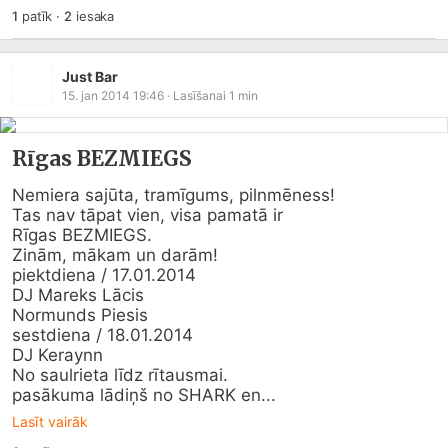
1
patīk
·
2
iesaka
Just Bar
15. jan 2014 19:46
· Lasīšanai
1
min
Rīgas BEZMIEGS
Nemiera sajūta, tramīgums, pilnmēness!

Tas nav tāpat vien, visa pamatā ir 

Rīgas BEZMIEGS.

Zinām, mākam un darām!

piektdiena / 17.01.2014

DJ Mareks Lācis

Normunds Piesis

sestdiena / 18.01.2014

DJ Keraynn

No saulrieta līdz rītausmai.

pasākuma lādiņš no SHARK en...
Lasīt vairāk