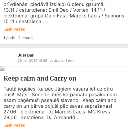
brīvdienās  piedāvā izklaidi 6 dienu garumā.

13.11 / ceturtdiena: Emil Deo / Vortex  14.11 / 
piektdiena: grupa Gain Fast  Mareks Lācis / Saimons  
15.11 / sestdiena:...
Lasīt vairāk
1
patīk
·
2
iesaka
Just Bar
26. jūn 2014 15:56
· Lasīšanai
1
min
Keep calm and Carry on
Tautā iegājies, ka pēc Jāņiem vasara iet uz otru 
pusi!  Mīts!  Šonedēļ mēs kā pamatu pasākumam 
esam paņēmuši pasaulē slaveno:  Keep calm and 
carry on un pārveidojuši pēc savas saprašanas!

27.06   piektdiena  DJ Mareks Lācis  MC Kress

28.06   sestdiena  DJ Armandd...
Lasīt vairāk