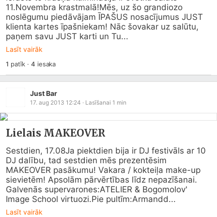
11.Novembra krastmalā!Mēs, uz šo grandiozo 
noslēgumu piedāvājam ĪPAŠUS nosacījumus JUST 
klienta kartes īpašniekam! Nāc šovakar uz salūtu, 
paņem savu JUST karti un Tu...
Lasīt vairāk
1
patīk
·
4
iesaka
Just Bar
17. aug 2013 12:24
· Lasīšanai
1
min
Lielais MAKEOVER
Sestdien, 17.08Ja piektdien bija ir DJ festivāls ar 10 
DJ dalību, tad sestdien mēs prezentēsim 
MAKEOVER pasākumu! Vakara / kokteiļa make-up 
sievietēm! Apsolām pārvērtības līdz nepazīšanai.

Galvenās supervarones:ATELIER & Bogomolov' 
Image School virtuozi.Pie pultīm:Armandd...
Lasīt vairāk