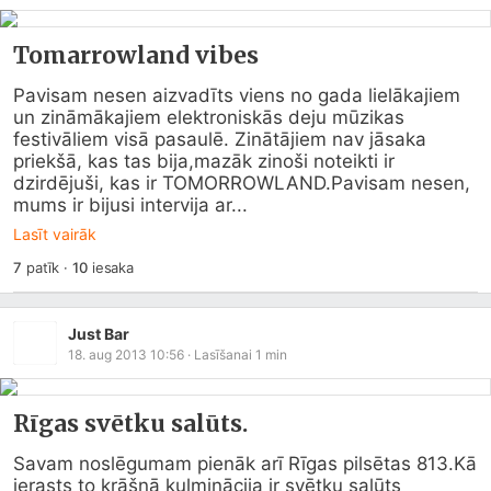
Tomarrowland vibes
Pavisam nesen aizvadīts viens no gada lielākajiem 
un zināmākajiem elektroniskās deju mūzikas 
festivāliem visā pasaulē. Zinātājiem nav jāsaka 
priekšā, kas tas bija,mazāk zinoši noteikti ir 
dzirdējuši, kas ir TOMORROWLAND.Pavisam nesen, 
mums ir bijusi intervija ar...
Lasīt vairāk
7
patīk
·
10
iesaka
Just Bar
18. aug 2013 10:56
· Lasīšanai
1
min
Rīgas svētku salūts.
Savam noslēgumam pienāk arī Rīgas pilsētas 813.Kā 
ierasts to krāšņā kulminācija ir svētku salūts 