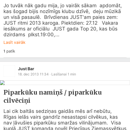
Jo tuvāk nāk gadu mija, jo vairāk sākam  apdomāt, 
kas šogad bijis nozīmīgs klubu dzīvē,  deju mūzikā 
un visā pasaulē.  Brīvdienas JUST'am paies zem: 
JUST ritmi 2013 karoga. Piektdien: 27.12   Vakara 
iesākums ar oficiālu  JUST gada Top 20, kas būs 
dzirdams  plkst.19:00,...
Lasīt vairāk
1
patīk
Just Bar
18. dec 2013 11:34
· Lasīšanai
1
min
Piparkūku namiņš / piparkūku
cilvēciņi
Lai cik baltās sedziņas gaidās mēs arī nebūtu,  
Rīgas ielās vairs gandrīz nesastapsi cilvēkus, kas  
nav ļāvušies piparkūku smaržas vilinājumam.  Visa 
kuplā JUST komanda novēl Priecīgus Ziemassvētkus  