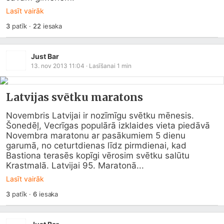
Lasīt vairāk
3
patīk
·
22
iesaka
Just Bar
13. nov 2013 11:04
· Lasīšanai
1
min
Latvijas svētku maratons
Novembris Latvijai ir nozīmīgu svētku mēnesis. 
Šonedēļ, Vecrīgas populārā izklaides vieta piedāvā 
Novembra maratonu ar pasākumiem 5 dienu 
garumā, no ceturtdienas līdz pirmdienai, kad 
Bastiona terasēs kopīgi vērosim svētku salūtu 
Krastmalā. Latvijai 95. Maratonā...
Lasīt vairāk
3
patīk
·
6
iesaka