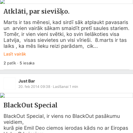
Atklāti, par sievišķo.
Marts ir tas mēnesi, kad sirdī sāk atplaukt pavasaris 
un  arvien vairāk sākam smaidīt pretī saules stariem.  
Tomēr, ir vien vieni svētki, ko svin lielākoties visa 
Latvija,  visas sievietes un visi vīrieši.  8.marts ir tas 
laiks , ka mēs lieku reizi parādam,  cik...
Lasīt vairāk
2
patīk
·
5
iesaka
Just Bar
20. feb 2014 09:38
· Lasīšanai
1
min
BlackOut Special
BlackOut Special, ir viens no BlackOut pasākumu 
veidiem,

kurā pie Emil Deo ciemos ierodas kāds no ar Eiropas 