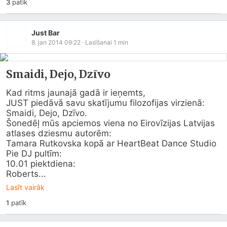
3
patīk
Just Bar
8. jan 2014 09:22
· Lasīšanai
1
min
Smaidi, Dejo, Dzīvo
Kad ritms jaunajā gadā ir ieņemts,

JUST piedāvā savu skatījumu filozofijas virzienā:

Smaidi, Dejo, Dzīvo.

Šonedēļ mūs apciemos viena no Eirovīzijas Latvijas

atlases dziesmu autorēm:

Tamara Rutkovska kopā ar HeartBeat Dance Studio

Pie DJ pultīm:

10.01 piektdiena:

Roberts...
Lasīt vairāk
1
patīk