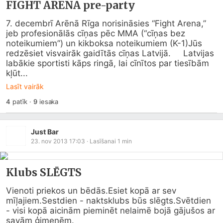
FIGHT ARENA pre-party
7. decembrī Arēnā Rīga norisināsies “Fight Arena,”     
jeb profesionālās cīņas pēc MMA (“cīņas bez 
noteikumiem”) un kikboksa noteikumiem (K-1)Jūs 
redzēsiet visvairāk gaidītās cīņas Latvijā.     Latvijas 
labākie sportisti kāps ringā, lai cīnītos par tiesībām 
kļūt...
Lasīt vairāk
4
patīk
·
9
iesaka
Just Bar
23. nov 2013 17:03
· Lasīšanai
1
min
Klubs SLĒGTS
Vienoti priekos un bēdās.Esiet kopā ar sev 
mīļajiem.Sestdien - naktsklubs būs slē
gts.Sv
ētdien 
- visi kopā aicinām pieminēt nelaimē bojā gājušos ar 
savām ģimenēm.