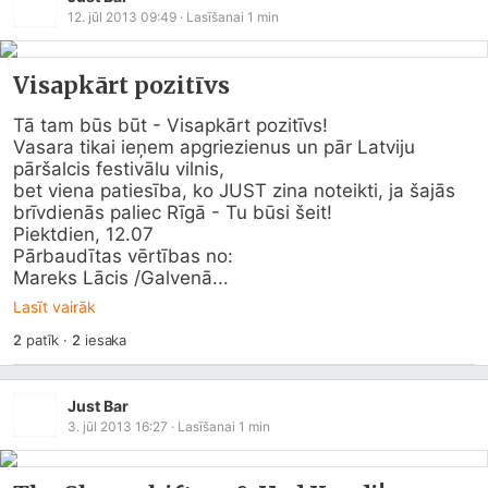
12. jūl 2013 09:49
· Lasīšanai
1
min
Visapkārt pozitīvs
Tā tam būs būt - Visapkārt pozitīvs!

Vasara tikai ieņem apgriezienus un pār Latviju 
pāršalcis festivālu vilnis,

bet viena patiesība, ko JUST zina noteikti, ja šajās 
brīvdienās paliec Rīgā - Tu būsi šeit!

Piektdien, 12.07

Pārbaudītas vērtības no:

Mareks Lācis /Galvenā...
Lasīt vairāk
2
patīk
·
2
iesaka
Just Bar
3. jūl 2013 16:27
· Lasīšanai
1
min