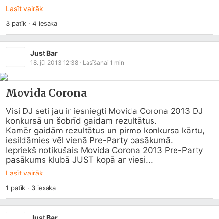
Lasīt vairāk
3
patīk
·
4
iesaka
Just Bar
18. jūl 2013 12:38
· Lasīšanai
1
min
Movida Corona
Visi DJ seti jau ir iesniegti Movida Corona 2013 DJ 
konkursā un šobrīd gaidam rezultātus.

Kamēr gaidām rezultātus un pirmo konkursa kārtu, 
iesildāmies vēl vienā Pre-Party pasākumā.

Iepriekš notikušais Movida Corona 2013 Pre-Party 
pasākums klubā JUST kopā ar viesi...
Lasīt vairāk
1
patīk
·
3
iesaka
Just Bar