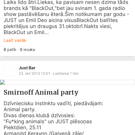
Laiks lido ātri.Liekas, ka pavisam nesen dzima tāds 
brands kā "BlackOut,"bet jau svinam 1. gada radio 
show pastāvēšanu ēterā.Šim notikumam par godu - 
JUST un Emil Deo aicina visusBlackOut ballītes 
piekritējus un draugus 31.oktobrī.Nakts viesi, 
BlackOut un Emil...
Lasīt vairāk
8
patīk
·
9
iesaka
Just Bar
23. okt 2013 13:01
· Lasīšanai
1
min
Smirnoff Animal party
Dzīvniecisku instinktu vadīti, piedāvājam:

Animal party.

Divas dienas klubā dzīvosies:

"Fu*king animals" un JUST plēsoņas

Piektdien, 25.11

Armandd Keraynn /Galvenā zāle/
