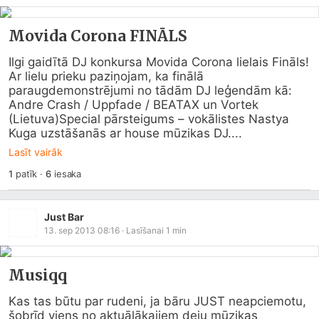
Movida Corona FINĀLS
Ilgi gaidītā DJ konkursa Movida Corona lielais Fināls! 
Ar lielu prieku paziņojam, ka finālā 
paraugdemonstrējumi no tādām DJ leģendām kā: 
Andre Crash / Uppfade / BEATAX un Vortek 
(Lietuva)Special pārsteigums – vokālistes Nastya 
Kuga uzstāšanās ar house mūzikas DJ....
Lasīt vairāk
1
patīk
·
6
iesaka
Just Bar
13. sep 2013 08:16
· Lasīšanai
1
min
Musiqq
Kas tas būtu par rudeni, ja bāru JUST neapciemotu, 
šobrīd viens no aktuālākajiem deju mūzikas 