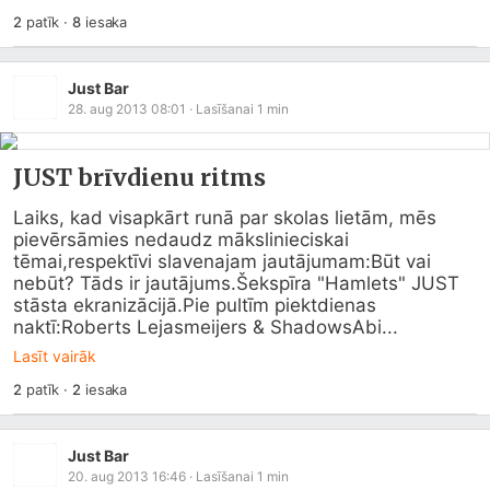
2
patīk
·
8
iesaka
Just Bar
28. aug 2013 08:01
· Lasīšanai
1
min
JUST brīvdienu ritms
Laiks, kad visapkārt runā par skolas lietām, mēs 
pievērsāmies nedaudz mākslinieciskai 
tēmai,respektīvi slavenajam jautājumam:Būt vai 
nebūt? Tāds ir jautājums.Šekspīra "Hamlets" JUST 
stāsta ekranizācijā.Pie pultīm piektdienas 
naktī:Roberts Lejasmeijers & ShadowsAbi...
Lasīt vairāk
2
patīk
·
2
iesaka
Just Bar
20. aug 2013 16:46
· Lasīšanai
1
min