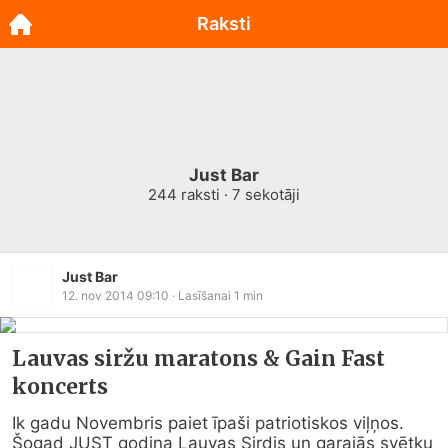
Raksti
Just Bar
244
raksti ·
7
sekotāji
Just Bar
12. nov 2014 09:10
· Lasīšanai
1
min
Lauvas siržu maratons & Gain Fast
koncerts
Ik gadu Novembris paiet īpaši patriotiskos viļņos.  
Šogad JUST godina Lauvas Sirdis un garajās svētku 