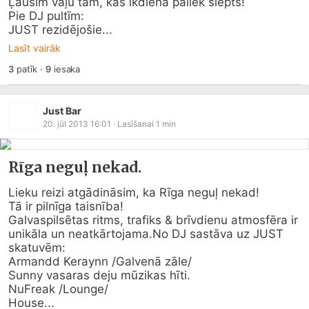
Ļausim vaļu tam, kas ikdienā paliek slēpts!

Pie DJ pultīm:

JUST rezidējošie...
Lasīt vairāk
3
patīk
·
9
iesaka
Just Bar
20. jūl 2013 16:01
· Lasīšanai
1
min
Rīga neguļ nekad.
Lieku reizi atgādināsim, ka Rīga neguļ nekad!

Tā ir pilnīga taisnība!

Galvaspilsētas ritms, trafiks & brīvdienu atmosfēra ir 
unikāla un neatkā
rtojama.No
 DJ sastāva uz JUST 
skatuvēm:

Armandd Keraynn /Galvenā zāle/

Sunny vasaras deju mūzikas hīti.

NuFreak /Lounge/

House...