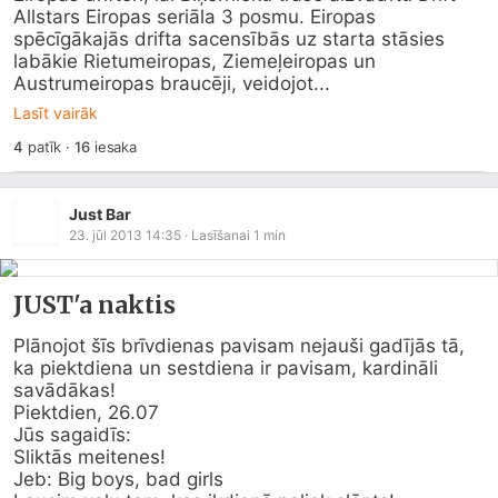
Allstars Eiropas seriāla 3 posmu. Eiropas 
spēcīgākajās drifta sacensībās uz starta stāsies 
labākie Rietumeiropas, Ziemeļeiropas un 
Austrumeiropas braucēji, veidojot...
Lasīt vairāk
4
patīk
·
16
iesaka
Just Bar
23. jūl 2013 14:35
· Lasīšanai
1
min
JUST'a naktis
Plānojot šīs brīvdienas pavisam nejauši gadījās tā,

ka piektdiena un sestdiena ir pavisam, kardināli 
savādākas!

Piektdien, 26.07

Jūs sagaidīs:

Sliktās meitenes!

Jeb: Big boys, bad girls
