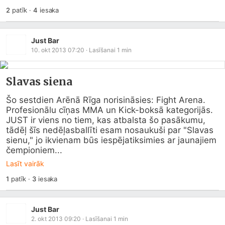
2
patīk
·
4
iesaka
Just Bar
10. okt 2013 07:20
· Lasīšanai
1
min
Slavas siena
Šo sestdien Arēnā Rīga norisināsies: Fight Arena. 
Profesionālu cīņas MMA un Kick-boksā kategorijās. 
JUST ir viens no tiem, kas atbalsta šo pasākumu, 
tādēļ šīs nedēļasballīti esam nosaukuši par "Slavas 
sienu," jo ikvienam būs iespējatiksimies ar jaunajiem 
čempioniem...
Lasīt vairāk
1
patīk
·
3
iesaka
Just Bar
2. okt 2013 09:20
· Lasīšanai
1
min