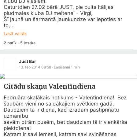
klubu DJ viesiem.

Ceturtdien 27.02 bārā JUST, pie pults Itālijas 
pludmales kluba DJ meitenei - Virgi,

Šī jaunā un šarmantā jaunkundze var lepoties ar 
to,...
Lasīt vairāk
2
patīk
·
5
iesaka
Just Bar
13. feb 2014 08:58
· Lasīšanai
1
min
Citādu skaņu Valentīndiena
Februāra skaļākais notikums - Valentīndiena!  Bez 
šaubām vieni no saldākajiem svētkiem gadā.

Daudziem tā ir diena, kad izrādām pastiprinātu 
uzmanību

savām otrām pusēm, bet daudziem tā ir vienkārša 
piektdiena!

Katram ir savi iemesli, katram savi svinēšanas 