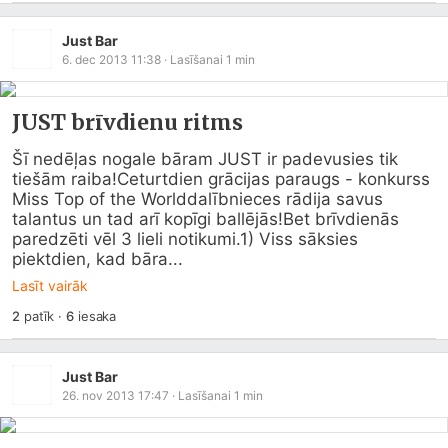
Just Bar
6. dec 2013 11:38
· Lasīšanai
1
min
JUST brīvdienu ritms
Šī nedēļas nogale bāram JUST ir padevusies tik 
tiešām raiba!Ceturtdien grācijas paraugs - konkurss 
Miss Top of the Worlddalībnieces rādija savus 
talantus un tad arī kopīgi ballējās!Bet brīvdienās 
paredzēti vēl 3 lieli notikumi.1) Viss sāksies 
piektdien, kad bāra...
Lasīt vairāk
2
patīk
·
6
iesaka
Just Bar
26. nov 2013 17:47
· Lasīšanai
1
min