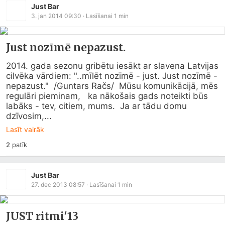
Just Bar
3. jan 2014 09:30
· Lasīšanai
1
min
Just nozīmē nepazust.
2014. gada sezonu gribētu iesākt ar slavena Latvijas 
cilvēka vārdiem: "..mīlēt nozīmē - just. Just nozīmē - 
nepazust."  /Guntars Račs/  Mūsu komunikācijā, mēs 
regulāri pieminam,   ka nākošais gads noteikti būs 
labāks - tev, citiem, mums.  Ja ar tādu domu 
dzīvosim,...
Lasīt vairāk
2
patīk
Just Bar
27. dec 2013 08:57
· Lasīšanai
1
min
JUST ritmi'13