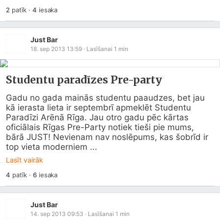
2
patīk
·
4
iesaka
Just Bar
18. sep 2013 13:59
· Lasīšanai
1
min
Studentu paradīzes Pre-party
Gadu no gada mainās studentu paaudzes, bet jau 
kā ierasta lieta ir septembrī apmeklēt Studentu 
Paradīzi Arēnā Rīga. Jau otro gadu pēc kārtas 
oficiālais Rīgas Pre-Party notiek tieši pie mums, 
bārā JUST! Nevienam nav noslēpums, kas šobrīd ir 
top vieta moderniem ...
Lasīt vairāk
4
patīk
·
6
iesaka
Just Bar
14. sep 2013 09:53
· Lasīšanai
1
min