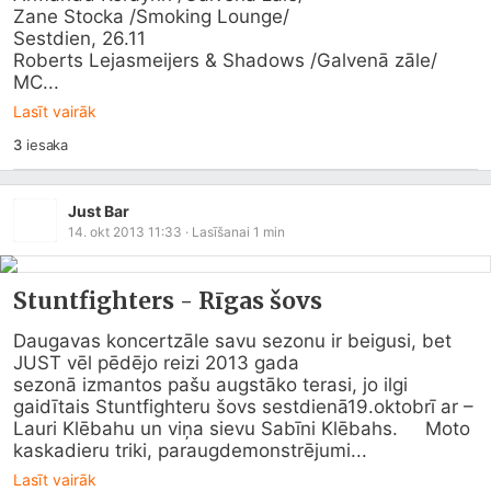
Zane Stocka /Smoking Lounge/

Sestdien, 26.11

Roberts Lejasmeijers & Shadows /Galvenā zāle/

MC...
Lasīt vairāk
3
iesaka
Just Bar
14. okt 2013 11:33
· Lasīšanai
1
min
Stuntfighters - Rīgas šovs
Daugavas koncertzāle savu sezonu ir beigusi, bet 
JUST vēl pēdējo reizi 2013 gada 

sezonā izmantos pašu augstāko terasi, jo ilgi 
gaidītais Stuntfighteru šovs sestdienā19.oktobrī ar – 
Lauri Klēbahu un viņa sievu Sabīni Klēbahs.     Moto 
kaskadieru triki, paraugdemonstrējumi...
Lasīt vairāk