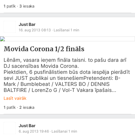
1
patīk
·
3
iesaka
Just Bar
16. aug 2013 08:13
· Lasīšanai
1
min
Movida Corona 1/2 fināls
Lēnām, vasara ieņem fināla taisni. to pašu dara arī 
DJ sacensības Movida Corona. 

Piektdien, 6 pusfinālistiem būs dota iespēja pierādīt 
sevi JUST publikai un tiesnešiemPretendenti: B-
Mark / Bumblebeat / VALTERS BO / DENNIS 
BALTFIRE / LorenZo G / Vol-T Vakara īpašais...
Lasīt vairāk
1
patīk
·
2
iesaka
Just Bar
6. aug 2013 19:46
· Lasīšanai
1
min