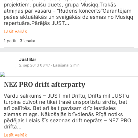
projektiem: puišu duets, grupa Musiqq.Trakās 
atmiņās par vasaru – “Rudens koncerts”Garantējam 
pašas aktuālākās un svaigākās dziesmas no Musiqq 
repertuāra.Pārējās JUST...
Lasīt vairāk
1
patīk
·
3
iesaka
Just Bar
2. sep 2013 08:47
· Lasīšanai
2
min
NEZ PRO drift afterparty
Vārdu salikums – JUST mīl Driftu, Drifts mīl JUST’u 
turpina dzīvot ne tikai trasē unsportistu sirdīs, bet 
arī ballītēs. Bet arī šeit pavisam drīz iestāsies 
ziemas miegs. Nākošajās brīvdienās Rīgā notiks 
pēdējais lielais šīs sezonas drift neprāts – NEZ PRO 
drifta...
Lasīt vairāk