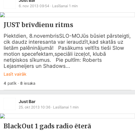
Just Bar
6. nov 2013 09:54
· Lasīšanai
1
min
JUST brīvdienu ritms
Piektdien, 8.novembrisSLO-MOJūs būsiet pārsteigti, 
cik daudz interesanta var ieraudzīt,kad skatās uz 
lietām palēninājumā!   Pasākums veltīts tieši Slow 
motion specefektam,speciāli izceļot, klubā 
netipiskos sīkumus.   Pie pultīm: Roberts 
Lejasmeijers un Shadows...
Lasīt vairāk
4
patīk
·
8
iesaka
Just Bar
25. okt 2013 10:36
· Lasīšanai
1
min
BlackOut 1 gads radio ēterā