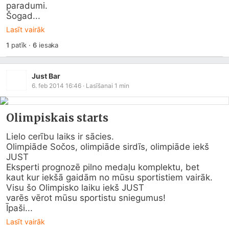
paradumi.

Šogad...
Lasīt vairāk
1
patīk
·
6
iesaka
Just Bar
6. feb 2014 16:46
· Lasīšanai
1
min
Olimpiskais starts
Lielo cerību laiks ir sācies.

Olimpiāde Sočos, olimpiāde sirdīs, olimpiāde iekš 
JUST

Eksperti prognozē pilno medaļu komplektu, bet 

kaut kur iekšā gaidām no mūsu sportistiem vairāk.

Visu šo Olimpisko laiku iekš JUST 

varēs vērot mūsu sportistu sniegumus!

Īpaši...
Lasīt vairāk