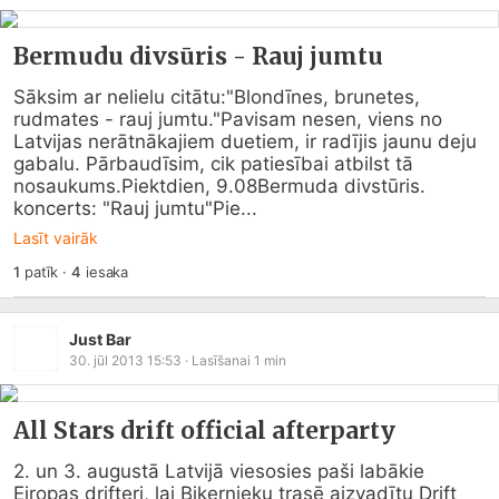
Bermudu divsūris - Rauj jumtu
Sāksim ar nelielu citātu:"Blondīnes, brunetes, 
rudmates - rauj jumtu."Pavisam nesen, viens no 
Latvijas nerātnākajiem duetiem, ir radījis jaunu deju 
gabalu. Pārbaudīsim, cik patiesībai atbilst tā 
nosaukums.Piektdien, 9.08Bermuda divstūris. 
koncerts: "Rauj jumtu"Pie...
Lasīt vairāk
1
patīk
·
4
iesaka
Just Bar
30. jūl 2013 15:53
· Lasīšanai
1
min
All Stars drift official afterparty
2. un 3. augustā Latvijā viesosies paši labākie 
Eiropas drifteri, lai Biķernieku trasē aizvadītu Drift 