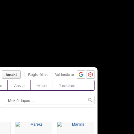
Ienākt
Reģistrēties
Vai ienāc ar
a
Draugi
Raksti
Vēstules