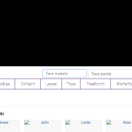
pēles
D-biedri
Lapas
Tops
Pasākumi
Statistik
ki