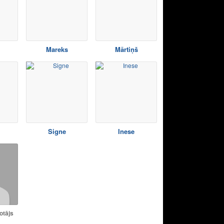
Mareks
Mārtiņš
Signe
Inese
otājs