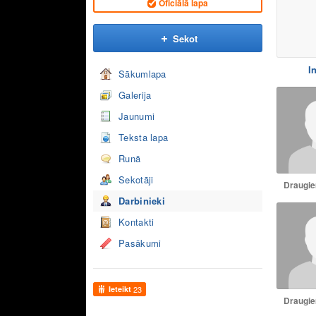
Oficiālā lapa
Sekot
I
Sākumlapa
Galerija
Jaunumi
Teksta lapa
Runā
Sekotāji
Draugiem
Darbinieki
Kontakti
Pasākumi
Ieteikt
23
Draugiem