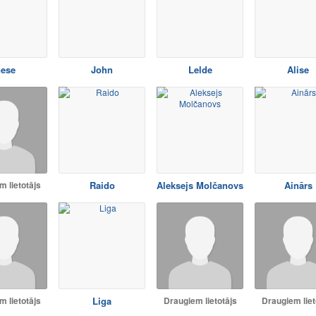
nese
John
Lelde
Alise
 lietotājs
Raido
Aleksejs Molčanovs
Ainārs
 lietotājs
Liga
Draugiem lietotājs
Draugiem liet