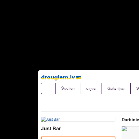
Pāriet
uz
saturu
Šodien
Ziņas
Galerijas
S
Darbinie
Just Bar