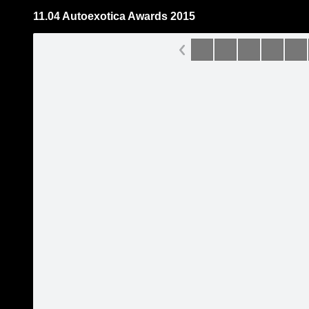
11.04 Autoexotica Awards 2015
Pāriet
uz
saturu
Šodien
Ziņas
Galerijas
S
Just Bar
Oficiālā lapa
Sekot