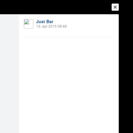
Just Bar
13. apr 2015 08:49
Ienākt
Reģistrēties
Vai ienāc ar
a
Draugi
Raksti
Vēstules
rds 2015