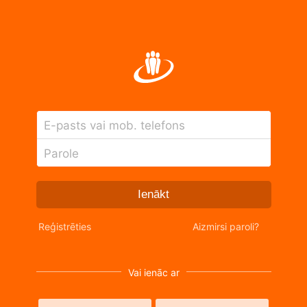
E-pasts vai mob. telefons
Parole
Ienākt
Reģistrēties
Aizmirsi paroli?
Vai ienāc ar