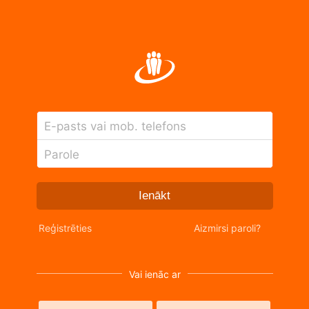
E-pasts vai mob. telefons
Parole
Ienākt
Reģistrēties
Aizmirsi paroli?
Vai ienāc ar