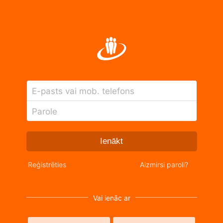
E-pasts vai mob. telefons
Parole
Ienākt
Reģistrēties
Aizmirsi paroli?
Vai ienāc ar