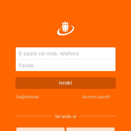
E-pasts vai mob. telefons
Parole
Ienākt
Reģistrēties
Aizmirsi paroli?
Vai ienāc ar