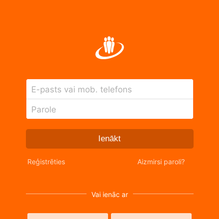
E-pasts vai mob. telefons
Parole
Ienākt
Reģistrēties
Aizmirsi paroli?
Vai ienāc ar