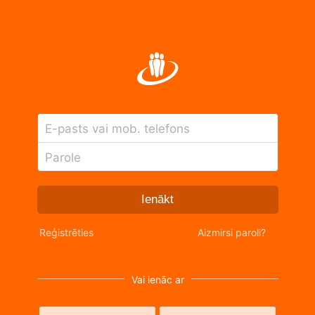
E-pasts vai mob. telefons
Parole
Ienākt
Reģistrēties
Aizmirsi paroli?
Vai ienāc ar