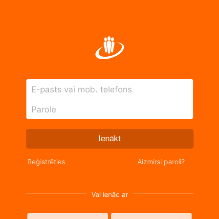
E-pasts vai mob. telefons
Parole
Ienākt
Reģistrēties
Aizmirsi paroli?
Vai ienāc ar