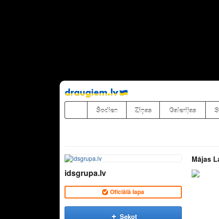
Pāriet
uz
saturu
Šodien
Ziņas
Galerijas
S
Mājas L
idsgrupa.lv
Oficiālā lapa
Sekot