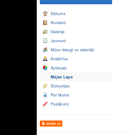
Sākums
Kontakti
Galerija
Jaunumi
Mūsu draugi un sekotāji
Kolektīvs
Aptaujas
Mājas Lapa
Diskusijas
Par Mums
Pasākumi
Ieteikt
29