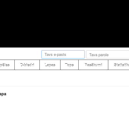
pēles
D-biedri
Lapas
Tops
Pasākumi
Statistik
apa