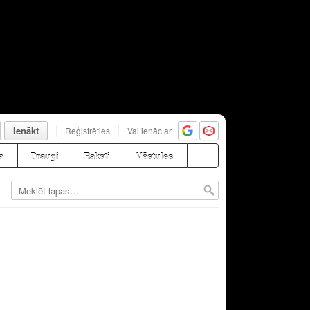
Ienākt
Reģistrēties
Vai ienāc ar
a
Draugi
Raksti
Vēstules