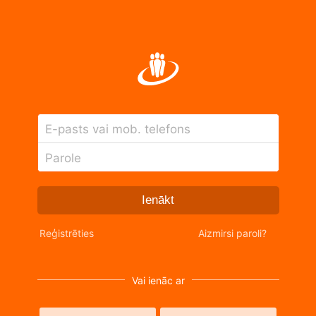
E-pasts vai mob. telefons
Parole
Ienākt
Reģistrēties
Aizmirsi paroli?
Vai ienāc ar