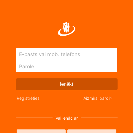
E-pasts vai mob. telefons
Parole
Ienākt
Reģistrēties
Aizmirsi paroli?
Vai ienāc ar