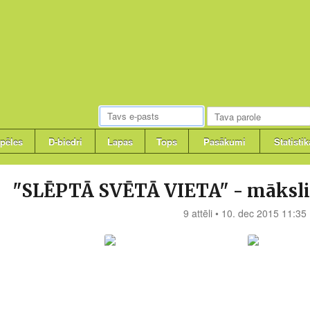
pēles
D-biedri
Lapas
Tops
Pasākumi
Statistik
"SLĒPTĀ SVĒTĀ VIETA" - māksli
9 attēli • 10. dec 2015 11:35