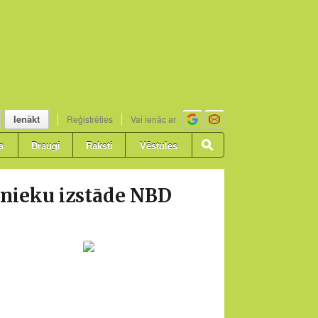
Ienākt
Reģistrēties
Vai ienāc ar
a
Draugi
Raksti
Vēstules
nieku izstāde NBD