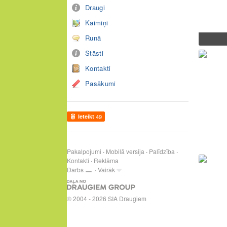
Draugi
Kaimiņi
Runā
Stāsti
Kontakti
Pasākumi
Ieteikt
49
Pakalpojumi
Mobilā versija
Palīdzība
Kontakti
Reklāma
Darbs
Vairāk
© 2004 - 2026 SIA Draugiem