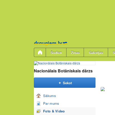
Pāriet
uz
saturu
Šodien
Ziņas
Galerijas
S
Nacionālais Botāniskais dārzs
Sekot
Sākums
Par mums
Foto & Video