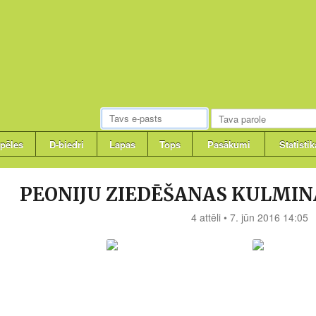
pēles
D-biedri
Lapas
Tops
Pasākumi
Statistik
PEONIJU ZIEDĒŠANAS KULMINĀCI
4 attēli • 7. jūn 2016 14:05