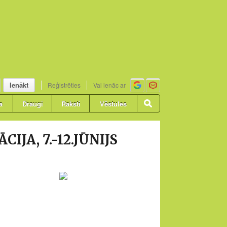
Ienākt
Reģistrēties
Vai ienāc ar
a
Draugi
Raksti
Vēstules
JA, 7.-12.JŪNIJS