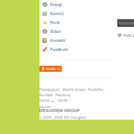
Draugi
Kaimiņi
Runā
Nacionāl
Stāsti
Patīk
Kontakti
Pasākumi
Ieteikt
49
Pakalpojumi
Mobilā versija
Palīdzība
Kontakti
Reklāma
Darbs
Vairāk
© 2004 - 2026 SIA Draugiem