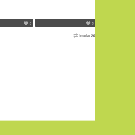
5
5
Iesaka
20