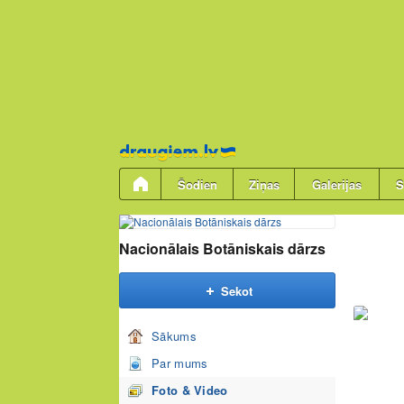
Pāriet
uz
saturu
Šodien
Ziņas
Galerijas
S
Nacionālais Botāniskais dārzs
Sekot
Sākums
Par mums
Foto & Video