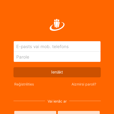
E-pasts vai mob. telefons
Parole
Ienākt
Reģistrēties
Aizmirsi paroli?
Vai ienāc ar