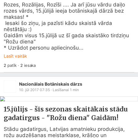
Rozes, Rozālijas, Rozīši .... Ja arī jūsu vārdu daiļo 
rozes vārds, 15.jūlijā ieeja botāniskajā dārzā bez 
maksas! *

 Iesaki šo ziņu, ja pazīsti kādu skaistā vārda 
nēstātāju :)

Gaidām visus 15.jūlijā uz šī gada skaistāko tirdziņu 
"Rožu diena"

* Uzrādot personu apliecinošu...
Lasīt vairāk
2
patīk
·
2
iesaka
Nacionālais Botāniskais dārzs
10. jūl 2017 07:35
· Lasīšanai
1
min
15.jūlijs - šīs sezonas skaitākais stādu
gadatirgus - "Rožu diena" Gaidām!
Stādu gadatirgus, Latvijas amatnieku produkcija, 
rožu audzēšanas meistarklase, krāšņo un 