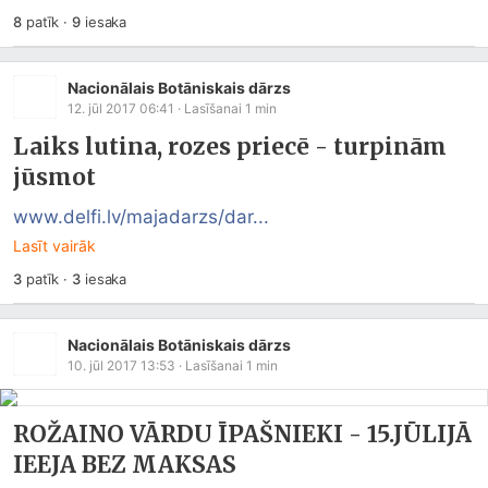
8
patīk
·
9
iesaka
Nacionālais Botāniskais dārzs
12. jūl 2017 06:41
· Lasīšanai
1
min
Laiks lutina, rozes priecē - turpinām
jūsmot
www.delfi.lv/majadarzs/dar...
Lasīt vairāk
3
patīk
·
3
iesaka
Nacionālais Botāniskais dārzs
10. jūl 2017 13:53
· Lasīšanai
1
min
ROŽAINO VĀRDU ĪPAŠNIEKI - 15.JŪLIJĀ
IEEJA BEZ MAKSAS