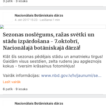
3
patīk
·
3
iesaka
Nacionālais Botāniskais dārzs
4. okt 2017 15:23
· Lasīšanai
1
min
Sezonas noslēgums, ražas svētki un
stādu izpārdošana - 7.oktobrī,
Nacionālajā botāniskajā dārzā!
Klāt šīs sezonas pēdējais stādu un amatnieku tirgus! 
Gaidām visus sestdien, zelta rudens jau apgleznojis 
kokus - tversim krāsainus fotomirkļus!

Vairāk informācijas: 
www.nbd.gov.lv/lv/jaunumi/se...
Lasīt vairāk
6
patīk
·
9
iesaka
Nacionālais Botāniskais dārzs