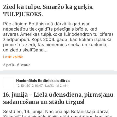
Zied kā tulpe. Smaržo kā gurķis.
TULPJUKOKS.
Pēc Jāņiem Botāniskajā dārzā ik gadusar 
nepacietību tiek gaidīts priecīgais brīdis, kad 
atveras Amerikas tulpjukoka (Liriodendron tulipifera) 
ziedpumpuri. Kopš 2004. gada, kad kokam izplauka 
pirmie trīs ziedi, tas pieņēmies spēkā un kuplumā, 
un ziedu skaitīšana...
Lasīt vairāk
2
patīk
·
6
iesaka
Nacionālais Botāniskais dārzs
12. jūn 2012 10:47
· Lasīšanai
2
min
16. jūnijā - Lielā ūdensdiena, pirmsjāņu
sadancošana un stādu tirgus!
Sestdien, 16. jūnijā, Nacionālajā Botāniskajā dārzā 
Salaspilī tradicionālo jūnija stādu gadatirgu kuplinās 