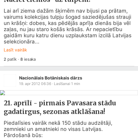
Lai arī ziema dažām šķirnēm nav bijusi pa prātam, 
vairums kolekcijas tulpju šogad saziedējušas strauji 
un krāšņi: dobes, kas pēdējās aprīļa dienās bija vēl 
zaļas, nu jau staro košās krāsās. Ar nepacietību 
gaidām kuru katru dienu uzplaukstam izcilā Latvijas 
selekcionāra...
Lasīt vairāk
2
patīk
·
8
iesaka
Nacionālais Botāniskais dārzs
19. apr 2012 06:36
· Lasīšanai
1
min
21. aprīlī - pirmais Pavasara stādu
gadatirgus, sezonas atklāšana!
Piedalīsies vairāk nekā 150 stādu audzētāji, 
zemnieki un amatnieki no visas Latvijas.

Pārdošanā būs:
