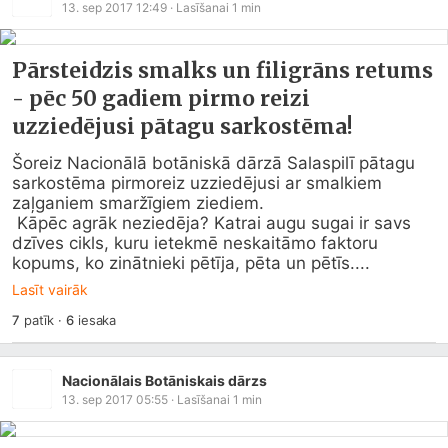
13. sep 2017 12:49
· Lasīšanai
1
min
Pārsteidzis smalks un filigrāns retums
- pēc 50 gadiem pirmo reizi
uzziedējusi pātagu sarkostēma!
Šoreiz Nacionālā botāniskā dārzā Salaspilī pātagu 
sarkostēma pirmoreiz uzziedējusi ar smalkiem 
zaļganiem smaržīgiem ziediem.

 Kāpēc agrāk neziedēja? Katrai augu sugai ir savs 
dzīves cikls, kuru ietekmē neskaitāmo faktoru 
kopums, ko zinātnieki pētīja, pēta un pētīs....
Lasīt vairāk
7
patīk
·
6
iesaka
Nacionālais Botāniskais dārzs
13. sep 2017 05:55
· Lasīšanai
1
min