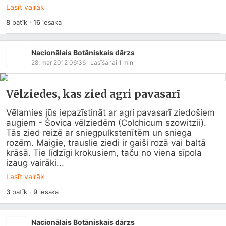
Lasīt vairāk
8
patīk
·
16
iesaka
Nacionālais Botāniskais dārzs
28. mar 2012 06:36
· Lasīšanai
1
min
Vēlziedes, kas zied agri pavasarī
Vēlamies jūs iepazīstināt ar agri pavasarī ziedošiem 
augiem - Šovica vēlziedēm (Colchicum szowitzii). 
Tās zied reizē ar sniegpulkstenītēm un sniega 
rozēm. Maigie, trauslie ziedi ir gaiši rozā vai baltā 
krāsā. Tie līdzīgi krokusiem, taču no viena sīpola 
izaug vairāki...
Lasīt vairāk
3
patīk
·
9
iesaka
Nacionālais Botāniskais dārzs