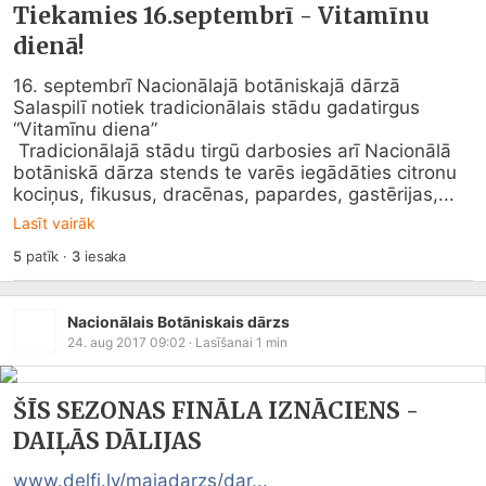
Tiekamies 16.septembrī - Vitamīnu
dienā!
16. septembrī Nacionālajā botāniskajā dārzā 
Salaspilī notiek tradicionālais stādu gadatirgus 
“Vitamīnu diena”

 Tradicionālajā stādu tirgū darbosies arī Nacionālā 
botāniskā dārza stends te varēs iegādāties citronu 
kociņus, fikusus, dracēnas, papardes, gastērijas,...
Lasīt vairāk
5
patīk
·
3
iesaka
Nacionālais Botāniskais dārzs
24. aug 2017 09:02
· Lasīšanai
1
min
ŠĪS SEZONAS FINĀLA IZNĀCIENS -
DAIĻĀS DĀLIJAS
www.delfi.lv/majadarzs/dar...