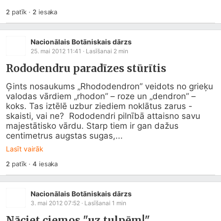
2
patīk
·
2
iesaka
Nacionālais Botāniskais dārzs
25. mai 2012 11:41
· Lasīšanai
2
min
Rododendru paradīzes stūrītis
Ģints nosaukums „Rhododendron” veidots no grieķu 
valodas vārdiem „rhodon” – roze un „dendron” – 
koks. Tas iztēlē uzbur ziediem noklātus zarus - 
skaisti, vai ne?  Rododendri pilnībā attaisno savu 
majestātisko vārdu. Starp tiem ir gan dažus 
centimetrus augstas sugas,...
Lasīt vairāk
2
patīk
·
4
iesaka
Nacionālais Botāniskais dārzs
3. mai 2012 07:52
· Lasīšanai
1
min
Nāciet ciemos "uz tulpēm!"