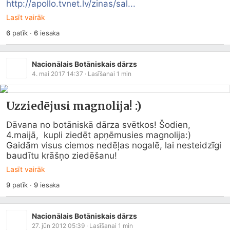
http://apollo.tvnet.lv/zinas/sal...
Lasīt vairāk
6
patīk
·
6
iesaka
Nacionālais Botāniskais dārzs
4. mai 2017 14:37
· Lasīšanai
1
min
Uzziedējusi magnolija! :)
Dāvana no botāniskā dārza svētkos! Šodien, 
4.maijā,  kupli ziedēt apņēmusies magnolija:) 
Gaidām visus ciemos nedēļas nogalē, lai nesteidzīgi 
baudītu krāšņo ziedēšanu!
Lasīt vairāk
9
patīk
·
9
iesaka
Nacionālais Botāniskais dārzs
27. jūn 2012 05:39
· Lasīšanai
1
min