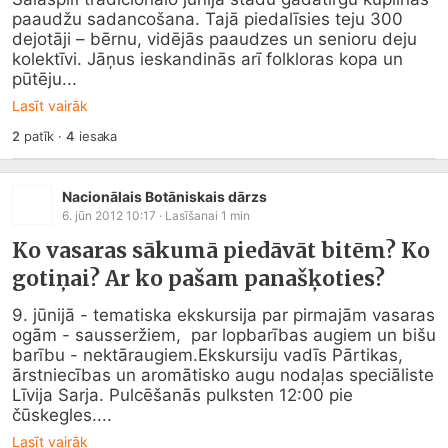
paaudžu sadancošana. Tajā piedalīsies teju 300 
dejotāji – bērnu, vidējās paaudzes un senioru deju 
kolektīvi. Jāņus ieskandinās arī folkloras kopa un 
pūtēju...
Lasīt vairāk
2
patīk
·
4
iesaka
Nacionālais Botāniskais dārzs
6. jūn 2012 10:17
· Lasīšanai
1
min
Ko vasaras sākumā piedāvāt bitēm? Ko
gotiņai? Ar ko pašam panašķoties?
9. jūnijā - tematiska ekskursija par pirmajām vasaras 
ogām - sausseržiem,  par lopbarības augiem un bišu 
barību - nektāraugiem.Ekskursiju vadīs Pārtikas, 
ārstniecības un aromātisko augu nodaļas speciāliste 
Līvija Sarja. Pulcēšanās pulksten 12:00 pie 
čūskegles....
Lasīt vairāk