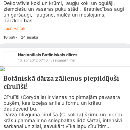
Dekoratīvie koki un krūmi,  augļu koki un ogulāji,  
ziemciešu un vasaras puķu stādi,  ārstniecības augi 
un garšaugi,   augsne, mulča un mēslojums,  
dārzkopības...
Lasīt vairāk
10
patīk
·
24
iesaka
Nacionālais Botāniskais dārzs
16. apr 2012 07:10
· Lasīšanai
1
min
Botāniskā dārza zālienus piepildījuši
cīrulīši!
Cīrulīši (Corydalis) ir vienas no pirmajām pavasara 
puķēm, kas izceļas ar lielu formu un krāsu 
daudzveidību.  

Dārza blīvguma cīrulīša (C. solida) šķirņu un hibrīdu 
krāsu gamma ir no sniegbaltas līdz sārtai, intensīvi 
sarkanai un zilai, savukārt vīkallapu cīrulītim...