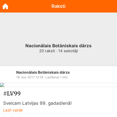
Raksti
Nacionālais Botāniskais dārzs
20
raksti ·
14
sekotāji
Nacionālais Botāniskais dārzs
18. nov 2017 12:18
· Lasīšanai
1
min
#LV99
Sveicam Latvijas 99. gadadienā!
Lasīt vairāk