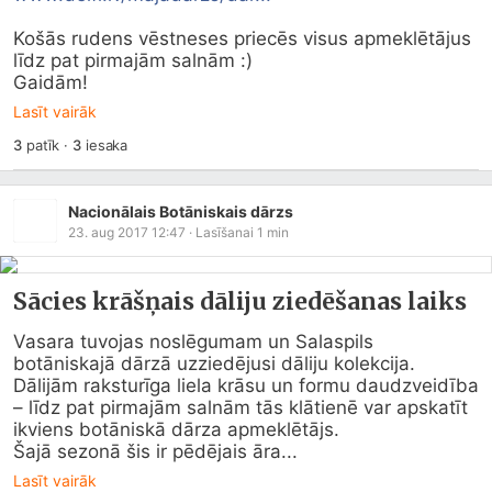
Košās rudens vēstneses priecēs visus apmeklētājus 
līdz pat pirmajām salnām :)

Gaidām!
Lasīt vairāk
3
patīk
·
3
iesaka
Nacionālais Botāniskais dārzs
23. aug 2017 12:47
· Lasīšanai
1
min
Sācies krāšņais dāliju ziedēšanas laiks
Vasara tuvojas noslēgumam un Salaspils 
botāniskajā dārzā uzziedējusi dāliju kolekcija. 
Dālijām raksturīga liela krāsu un formu daudzveidība 
– līdz pat pirmajām salnām tās klātienē var apskatīt 
ikviens botāniskā dārza apmeklētājs.

Šajā sezonā šis ir pēdējais āra...
Lasīt vairāk