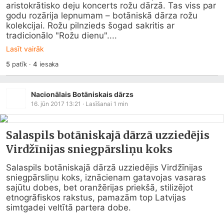
aristokrātisko deju koncerts rožu dārzā. Tas viss par 
godu rozārija lepnumam – botāniskā dārza rožu 
kolekcijai. Rožu pilnzieds šogad sakritis ar 
tradicionālo "Rožu dienu"....
Lasīt vairāk
5
patīk
·
4
iesaka
Nacionālais Botāniskais dārzs
16. jūn 2017 13:21
· Lasīšanai
1
min
Salaspils botāniskajā dārzā uzziedējis
Virdžīnijas sniegpārsliņu koks
Salaspils botāniskajā dārzā uzziedējis Virdžīnijas 
sniegpārsliņu koks, iznācienam gatavojas vasaras 
sajūtu dobes, bet oranžērijas priekšā, stilizējot 
etnogrāfiskos rakstus, pamazām top Latvijas 
simtgadei veltītā partera dobe.
