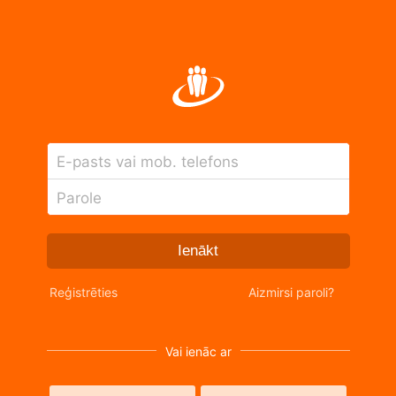
E-pasts vai mob. telefons
Parole
Ienākt
Reģistrēties
Aizmirsi paroli?
Vai ienāc ar