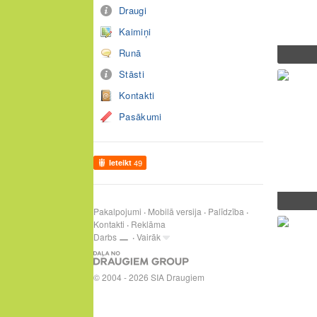
Draugi
Kaimiņi
Runā
Stāsti
Kontakti
Pasākumi
Ieteikt
49
Pakalpojumi
Mobilā versija
Palīdzība
Kontakti
Reklāma
Darbs
Vairāk
© 2004 - 2026 SIA Draugiem