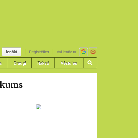
Ienākt
Reģistrēties
Vai ienāc ar
a
Draugi
Raksti
Vēstules
rakums