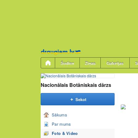
Pāriet
uz
saturu
Šodien
Ziņas
Galerijas
S
Nacionālais Botāniskais dārzs
Sekot
Sākums
Par mums
Foto & Video