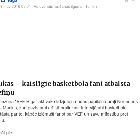
VEF Rīga
3. nov 2016 09:01
· Aptuvenais lasīšanas ilgums - 10 min
ukas – kaislīgie basketbola fani atbalsta
efiņu
sezonā "VEF Rīga" aktīvāko līdzjutēju rindas papildina brāļi Normunds
 Macius, kuri pazīstami arī kā braliukas. Intervijā abi basketbola
stāsta par to, kāpēc izlēmuši fanot par VEF un savu mīlestību pret
lu.
āt pie...