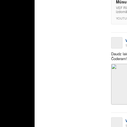
Mūsu 
VEF Rīg
izdomāj
YOUTU
1
Daudz la
Čoderam
1