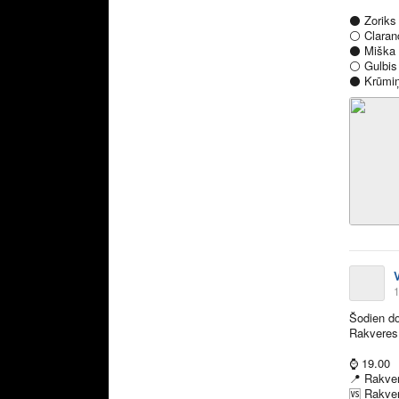
⚫️
Zoriks
⚪️
Claran
⚫️
Miška 
⚪️
Gulbis
⚫️
Krūmiņ
1
Šodien do
Rakveres
⌚️
19.00
📍
Rakver
🆚
Rakver