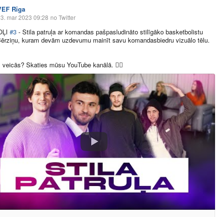
VEF Rīga
3. mar 2023 09:28
no Twitter
OĻI
#3
- Stila patruļa ar komandas pašpasludināto stilīgāko basketbolistu
Bērziņu, kuram devām uzdevumu mainīt savu komandasbiedru vizuālo tēlu.
 veicās? Skaties mūsu YouTube kanālā.
✌🏻