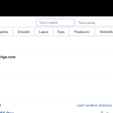
pēles
D-biedri
Lapas
Tops
Pasākumi
Statistik
riga.com
i
Lasīt senākus ierakstus