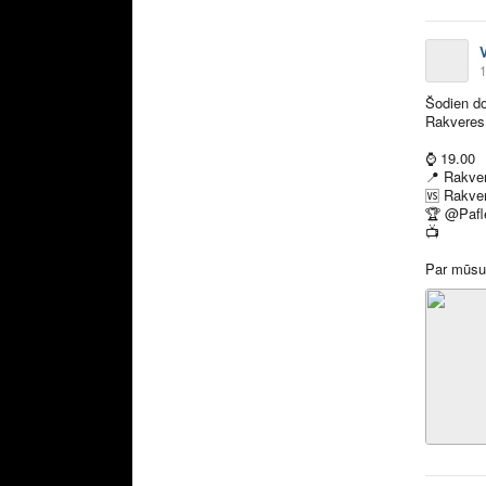
1
Šodien do
Rakveres
⌚️
19.00
📍
Rakver
🆚
Rakver
🏆
@Pafl
📺
Par mūsu