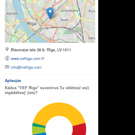
Blaumaņa iela 36-9, Rīga, LV-1011
www.vefriga.com
info@vefriga.com
Aptaujas
Kādus "VEF Rīga" suvenīrus Tu vēlētos(/ esi)
iegādāties(/ jies)?