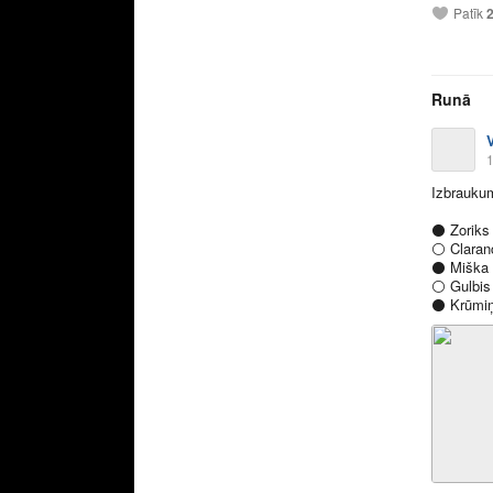
Patīk
Runā
1
Izbraukum
⚫️
Zoriks
⚪️
Claran
⚫️
Miška 
⚪️
Gulbis
⚫️
Krūmiņ