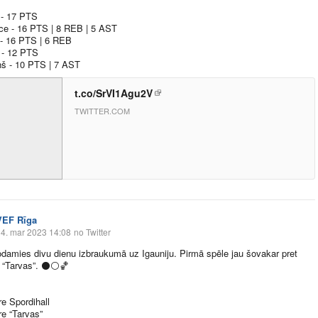
 - 17 PTS
ce - 16 PTS | 8 REB | 5 AST
- 16 PTS | 6 REB
 - 12 PTS
š - 10 PTS | 7 AST
t.co/SrVI1Agu2V
TWITTER.COM
VEF Rīga
4. mar 2023 14:08
no Twitter
damies divu dienu izbraukumā uz Igauniju. Pirmā spēle jau šovakar pret
 “Tarvas”.
⚫️
⚪️
🏀
e Spordihall
e “Tarvas”