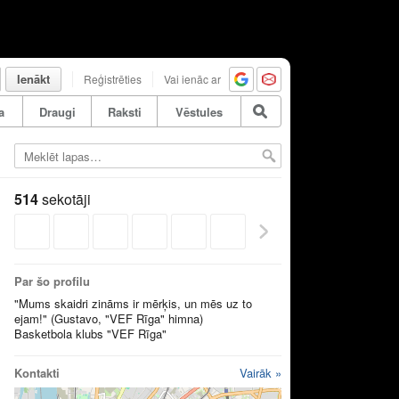
Ienākt
Reģistrēties
Vai ienāc ar
a
Draugi
Raksti
Vēstules
514
sekotāji
Par šo profilu
"Mums skaidri zināms ir mērķis, un mēs uz to
ejam!" (Gustavo, "VEF Rīga" himna)
Basketbola klubs "VEF Rīga"
Kontakti
Vairāk »