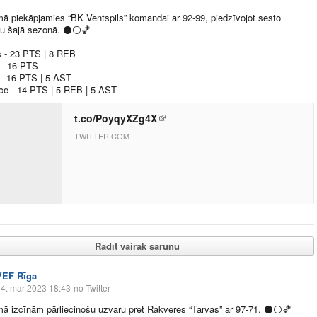
ā piekāpjamies “BK Ventspils” komandai ar 92-99, piedzīvojot sesto
u šajā sezonā.
⚫️
⚪️
🏀
 - 23 PTS | 8 REB
 - 16 PTS
 - 16 PTS | 5 AST
ce - 14 PTS | 5 REB | 5 AST
t.co/PoyqyXZg4X
TWITTER.COM
Rādīt vairāk sarunu
VEF Rīga
4. mar 2023 18:43
no Twitter
ā izcīnām pārliecinošu uzvaru pret Rakveres “Tarvas” ar 97-71.
⚫️
⚪️
🏀