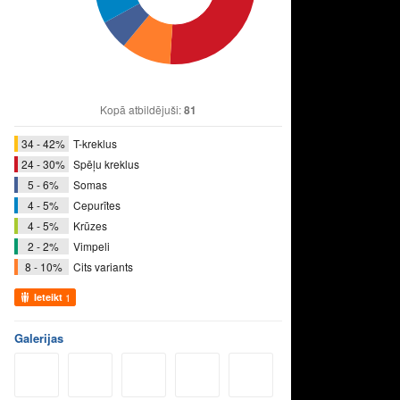
Kopā atbildējuši:
81
34 - 42%
T-kreklus
24 - 30%
Spēļu kreklus
5 - 6%
Somas
4 - 5%
Cepurītes
4 - 5%
Krūzes
2 - 2%
Vimpeli
8 - 10%
Cits variants
Ieteikt
1
Galerijas