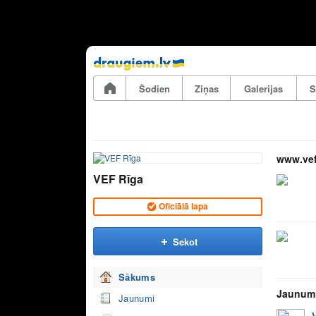
Pāriet
uz
saturu
Šodien
Ziņas
Galerijas
S
www.vef
VEF Rīga
Oficiālā lapa
Sekot
Sākums
Jaunum
Jaunumi