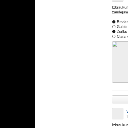
Izbraukum
zaudējum
⚫️
Brooks
⚪️
Gulbis
⚫️
Zoriks
⚪️
Claran
1
Izbraukum