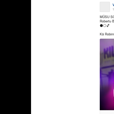
1
MŪSU S
Robertu 
⚫️
⚪️
🏀
Kā Robim