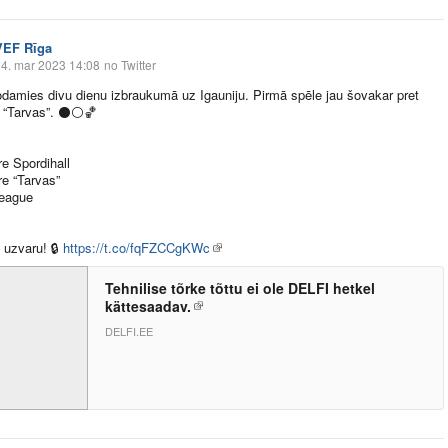
VEF Rīga
4. mar 2023 14:08
no Twitter
damies divu dienu izbraukumā uz Igauniju. Pirmā spēle jau šovakar pret
 “Tarvas”.
⚫️
⚪️
🏀
e Spordihall
e “Tarvas”
eague
 uzvaru!
🔒
https://t.co/fqFZCCgKWc
Tehnilise tõrke tõttu ei ole DELFI hetkel
kättesaadav.
DELFI.EE