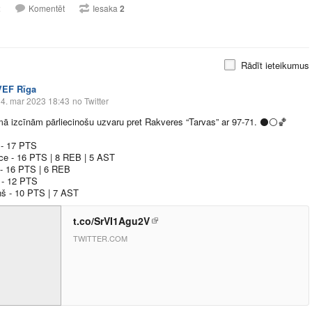
2
Komentēt
Iesaka
2
Rādīt ieteikumus
VEF Rīga
4. mar 2023 18:43
no Twitter
ā izcīnām pārliecinošu uzvaru pret Rakveres “Tarvas” ar 97-71.
⚫️
⚪️
🏀
 - 17 PTS
ce - 16 PTS | 8 REB | 5 AST
- 16 PTS | 6 REB
 - 12 PTS
š - 10 PTS | 7 AST
t.co/SrVI1Agu2V
TWITTER.COM