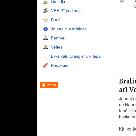
Galerija
2
VEF Rīga draugi
Runā
Jautājumi&Atbildes
Partneri
Vefieši
E-veikals Draugiem.lv lapā
Pasākumi
Brali
Ieteikt
arī V
Jaunajā 
un Nauris
fanātiķi 
basketbo
Kā nonāc