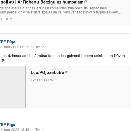
soļi #3 | Ar Robertu Bērziņu uz humpalām
a spēlētājs Rolands Bērziņš ir komandas stila policists. Tāpēc mēs
ām pārbaudīt viņa stilista spējas un vai viņš var sagatavot 3 tērpus saviem...
BE.COM
VEF Rīga
3. mar 2023 08:19
no Twitter
imes dzimšanas dienā mūsu komandas galvenā trenera asistentam Dāvim
!
🍕
t.co/PGjpxeLcBu
TWITTER.COM
VEF Rīga
1. mar 2023 16:46
no Twitter