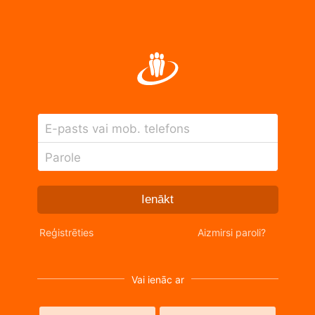
E-pasts vai mob. telefons
Parole
Ienākt
Reģistrēties
Aizmirsi paroli?
Vai ienāc ar