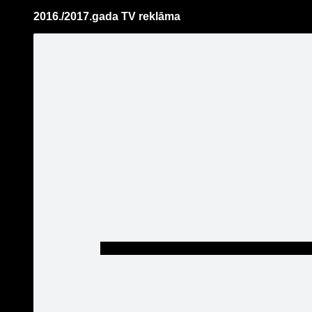
2016./2017.gada TV reklāma
Pāriet
uz
saturu
Šodien
Ziņas
Galerijas
S
VEF Rīga
Oficiālā lapa
Melnbalt
Sekot
Sākums
Jaunumi
Galerija
VEF Rīga draugi