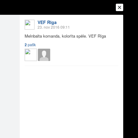
VEF Rīga
Ienākt
23. nov 2016 09:11
Reģistrēties
Vai ienāc ar
Melnbalta komanda, kolorīta spēle. VEF Rīga
a
Draugi
Raksti
Vēstules
2
patīk
reklāma