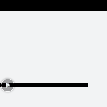
pēles
D-biedri
Lapas
Tops
Pasākumi
Statistik
2016./2017.gada TV 
1 video • 23. nov 2016 11:11
a komanda, kolorīta spēle. VEF Rīga