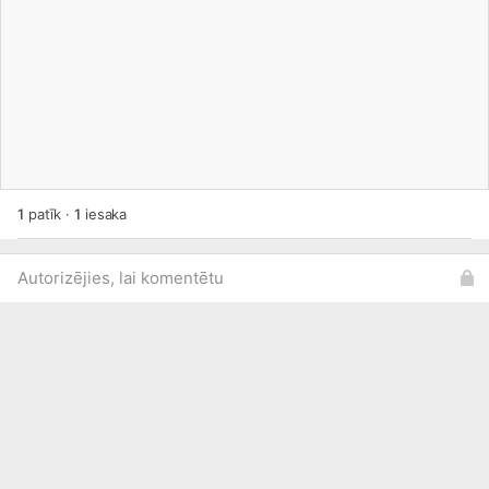
1
patīk
·
1
iesaka
Autorizējies, lai komentētu