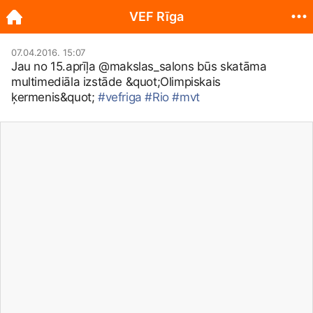
VEF Rīga
07.04.2016. 15:07
Jau no 15.aprīļa @makslas_salons būs skatāma
multimediāla izstāde &quot;Olimpiskais
ķermenis&quot;
#vefriga
#Rio
#mvt