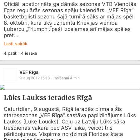
Oficiāli apstiprināts gaidāmās sezonas VTB Vienotās 
līgas regulārās sezonas spēļu kalendārs. „VEF Rīga” 
basketbolisti sezonu šajā turnīrā sāks ar mājas spēli 
8. oktobrī, kurā tiks uzņemta Krievijas vienība 
Ļubercu „Triumph”.Īpaši izceļamas arī mājas spēles 
pret...
Lasīt vairāk
4
patīk
·
4
iesaka
VEF Rīga
9. aug 2012 15:18
· Lasīšanai
4
min
Lūks Laukss ieradies Rīgā
Ceturtdien, 9.augustā, Rīgā ieradās pirmais šīs 
starpsezonas „VEF Rīga” sastāva papildinājums Lūks 
Laukss (Luke Loucks). Ceļu uz Latviju Lūks sāka 
trešdienas vakarā pēc ASV laika, veicot trīs 
pārlidojumus. Vispirms no dzimtā Floridas štata 