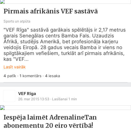
Pirmais afrikānis VEF sastāvā
Sports un atpūta
"VEF Rīga" sastāvā garākais spēlētājs ir 2,17 metrus 
garais Senegālas centrs Bamba Fals. Uzaudzis 
Āfrikā, studējis Amerikā, bet profesionāļa karjeru 
veidojis Eiropā. 28 gadus vecais Bamba ir viens no 
spilgtākajiem vefiešiem, turklāt arī pirmais afrikānis, 
kas "VEF...
Lasīt vairāk
4
patīk
·
1
komentārs
·
4
iesaka
VEF Rīga
26. mar 2015 13:53
· Lasīšanai
1
min
Iespēja laimēt AdrenalineTan
abonementu 20 eiro vērtībā!