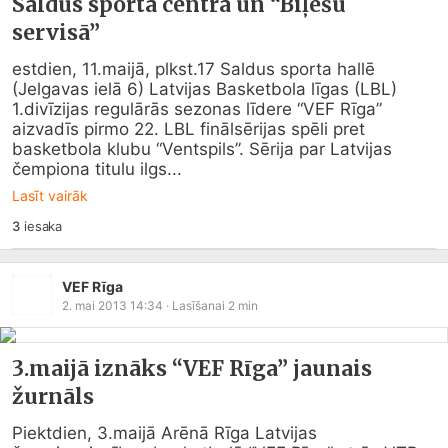
Saldus sporta centrā un “Biļešu
servisā”
estdien, 11.maijā, plkst.17 Saldus sporta hallē 
(Jelgavas ielā 6) Latvijas Basketbola līgas (LBL) 
1.divīzijas regulārās sezonas līdere “VEF Rīga” 
aizvadīs pirmo 22. LBL finālsērijas spēli pret 
basketbola klubu “Ventspils”. Sērija par Latvijas 
čempiona titulu ilgs...
Lasīt vairāk
3
iesaka
VEF Rīga
2. mai 2013 14:34
· Lasīšanai
2
min
3.maijā iznāks “VEF Rīga” jaunais
žurnāls
Piektdien, 3.maijā Arēnā Rīga Latvijas 