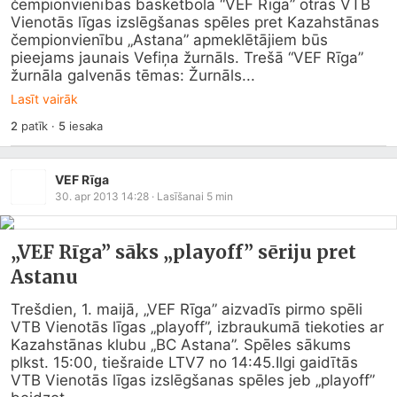
čempionvienības basketbolā “VEF Rīga” otrās VTB 
Vienotās līgas izslēgšanas spēles pret Kazahstānas 
čempionvienību „Astana” apmeklētājiem būs 
pieejams jaunais Vefiņa žurnāls. Trešā “VEF Rīga” 
žurnāla galvenās tēmas: Žurnāls...
Lasīt vairāk
2
patīk
·
5
iesaka
VEF Rīga
30. apr 2013 14:28
· Lasīšanai
5
min
„VEF Rīga” sāks „playoff” sēriju pret
Astanu
Trešdien, 1. maijā, „VEF Rīga” aizvadīs pirmo spēli 
VTB Vienotās līgas „playoff”, izbraukumā tiekoties ar 
Kazahstānas klubu „BC Astana”. Spēles sākums 
plkst. 15:00, tiešraide LTV7 no 14:45.Ilgi gaidītās 
VTB Vienotās līgas izslēgšanas spēles jeb „playoff” 