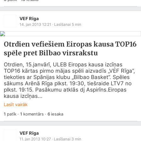
VEF Rīga
14. jan 2013 12:21
· Lasīšanai
5
min
Otrdien vefiešiem Eiropas kausa TOP16
spēle pret Bilbao virsrakstu
Otrdien, 15.janvārī, ULEB Eiropas kausa izcīņas 
TOP16 kārtas pirmo mājas spēli aizvadīs „VEF Rīga”, 
tiekoties ar Spānijas klubu „Bilbao Basket”. Spēles 
sākums Arēnā Rīga plkst. 19:30, tiešraide LTV7 no 
plkst. 19:15. Pasākumu atklās dj Aspirīns.Eiropas 
kausa izcīņas...
Lasīt vairāk
1
patīk
·
1
komentārs
·
6
iesaka
VEF Rīga
11. jan 2013 10:27
· Lasīšanai
3
min