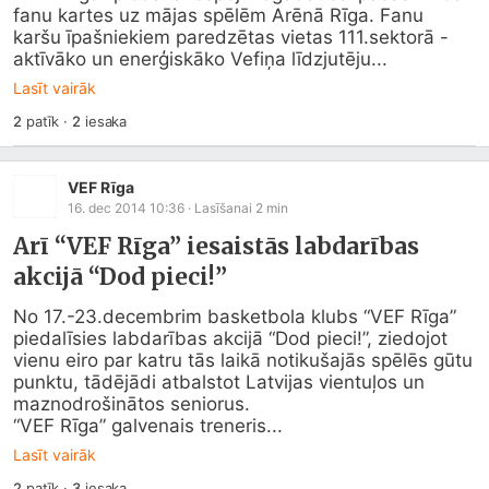
fanu kartes uz mājas spēlēm Arēnā Rīga. Fanu 
karšu īpašniekiem paredzētas vietas 111.sektorā - 
aktīvāko un enerģiskāko Vefiņa līdzjutēju...
Lasīt vairāk
2
patīk
·
2
iesaka
VEF Rīga
16. dec 2014 10:36
· Lasīšanai
2
min
Arī “VEF Rīga” iesaistās labdarības
akcijā “Dod pieci!”
No 17.-23.decembrim basketbola klubs “VEF Rīga” 
piedalīsies labdarības akcijā “Dod pieci!”, ziedojot 
vienu eiro par katru tās laikā notikušajās spēlēs gūtu 
punktu, tādējādi atbalstot Latvijas vientuļos un 
maznodrošinātos seniorus.

“VEF Rīga” galvenais treneris...
Lasīt vairāk
2
patīk
·
3
iesaka