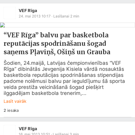
VEF Rīga
24. mai 2013 10:17
· Lasīšanai
2
min
“VEF Rīga” balvu par basketbola
reputācijas spodrināšanu šogad
saņems Pļaviņš, Ošiņš un Grauba
Šodien, 24.maijā, Latvijas čempionvienības “VEF 
Rīga” dibinātās Jevgenija Kisiela vārdā nosauktās 
basketbola reputācijas spodrināšanas stipendijas 
padome nolēmusi balvu par ieguldījumu šā sporta 
veida prestiža veicināšanā šogad piešķirt 
ilggadējam basketbola trenerim,...
Lasīt vairāk
2
iesaka
VEF Rīga
16. mai 2013 10:51
· Lasīšanai
3
min