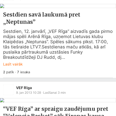
Sestdien savā laukumā pret
„Neptunas”
Sestdien, 12. janvārī, „VEF Rīga” aizvadīs gada pirmo 
mājas spēli Arēnā Rīga, uzņemot Lietuvas klubu 
Klaipēdas „Neptunas”. Spēles sākums plkst. 17:00, 
tās tiešraide LTV7.Sestdienas maču atklās, kā arī 
puslaika pārtraukumā uzstāsies Funky 
Breakoutdīdžeji DJ Rudd, dj...
Lasīt vairāk
2
patīk
·
7
iesaka
VEF Rīga
9. jan 2013 10:28
· Lasīšanai
3
min
“VEF Rīga” ar spraigu zaudējumu pret