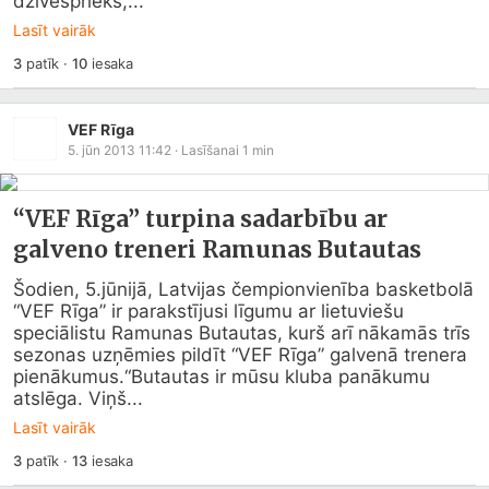
dzīvesprieks,...
Lasīt vairāk
3
patīk
·
10
iesaka
VEF Rīga
5. jūn 2013 11:42
· Lasīšanai
1
min
“VEF Rīga” turpina sadarbību ar
galveno treneri Ramunas Butautas
Šodien, 5.jūnijā, Latvijas čempionvienība basketbolā 
“VEF Rīga” ir parakstījusi līgumu ar lietuviešu 
speciālistu Ramunas Butautas, kurš arī nākamās trīs 
sezonas uzņēmies pildīt “VEF Rīga” galvenā trenera 
pienākumus.“Butautas ir mūsu kluba panākumu 
atslēga. Viņš...
Lasīt vairāk
3
patīk
·
13
iesaka