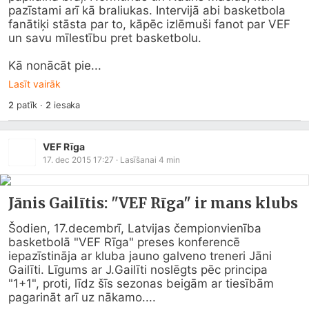
pazīstami arī kā braliukas. Intervijā abi basketbola 
fanātiķi stāsta par to, kāpēc izlēmuši fanot par VEF 
un savu mīlestību pret basketbolu.

Kā nonācāt pie...
Lasīt vairāk
2
patīk
·
2
iesaka
VEF Rīga
17. dec 2015 17:27
· Lasīšanai
4
min
Jānis Gailītis: "VEF Rīga" ir mans klubs
Šodien, 17.decembrī, Latvijas čempionvienība 
basketbolā "VEF Rīga" preses konferencē 
iepazīstināja ar kluba jauno galveno treneri Jāni 
Gailīti. Līgums ar J.Gailīti noslēgts pēc principa 
"1+1", proti, līdz šīs sezonas beigām ar tiesībām 
pagarināt arī uz nākamo....