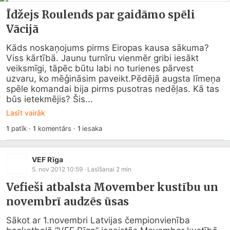
Īdžejs Roulends par gaidāmo spēli
Vācijā
Kāds noskaņojums pirms Eiropas kausa sākuma? 
Viss kārtībā. Jaunu turnīru vienmēr gribi iesākt 
veiksmīgi, tāpēc būtu labi no turienes pārvest 
uzvaru, ko mēģināsim paveikt.Pēdējā augsta līmeņa 
spēle komandai bija pirms pusotras nedēļas. Kā tas 
būs ietekmējis? Šis...
Lasīt vairāk
1
patīk
·
1
komentārs
·
1
iesaka
VEF Rīga
5. nov 2012 10:59
· Lasīšanai
2
min
Vefieši atbalsta Movember kustību un
novembrī audzēs ūsas
Sākot ar 1.novembri Latvijas čempionvienība 