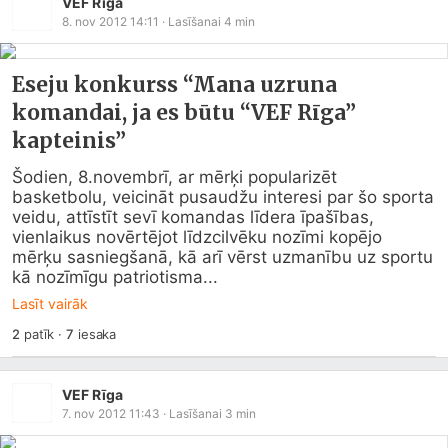
VEF Rīga
8. nov 2012 14:11
· Lasīšanai
4
min
Eseju konkurss “Mana uzruna
komandai, ja es būtu “VEF Rīga”
kapteinis”
Šodien, 8.novembrī, ar mērķi popularizēt 
basketbolu, veicināt pusaudžu interesi par šo sporta 
veidu, attīstīt sevī komandas līdera īpašības, 
vienlaikus novērtējot līdzcilvēku nozīmi kopējo 
mērķu sasniegšanā, kā arī vērst uzmanību uz sportu 
kā nozīmīgu patriotisma...
Lasīt vairāk
2
patīk
·
7
iesaka
VEF Rīga
7. nov 2012 11:43
· Lasīšanai
3
min