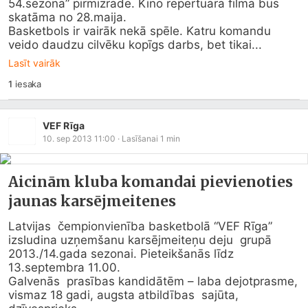
54.sezona” pirmizrāde. Kino repertuārā filma būs 
skatāma no 28.maija.

Basketbols ir vairāk nekā spēle. Katru komandu 
veido daudzu cilvēku kopīgs darbs, bet tikai...
Lasīt vairāk
1
iesaka
VEF Rīga
10. sep 2013 11:00
· Lasīšanai
1
min
Aicinām kluba komandai pievienoties
jaunas karsējmeitenes
Latvijas  čempionvienība basketbolā “VEF Rīga” 
izsludina uzņemšanu karsējmeiteņu deju  grupā 
2013./14.gada sezonai. Pieteikšanās līdz 
13.septembra 11.00. 

Galvenās  prasības kandidātēm – laba dejotprasme, 
vismaz 18 gadi, augsta atbildības  sajūta,  