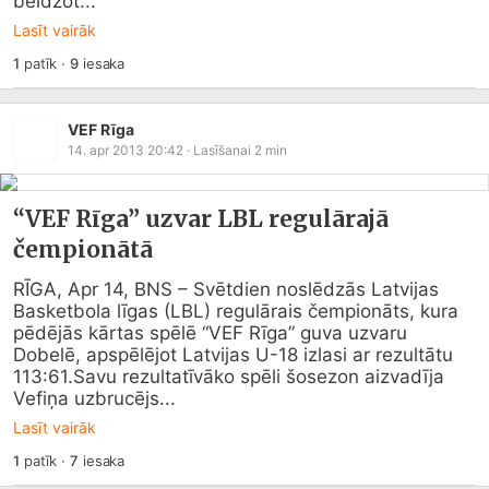
beidzot...
Lasīt vairāk
1
patīk
·
9
iesaka
VEF Rīga
14. apr 2013 20:42
· Lasīšanai
2
min
“VEF Rīga” uzvar LBL regulārajā
čempionātā
RĪGA, Apr 14, BNS – Svētdien noslēdzās Latvijas 
Basketbola līgas (LBL) regulārais čempionāts, kura 
pēdējās kārtas spēlē “VEF Rīga” guva uzvaru 
Dobelē, apspēlējot Latvijas U-18 izlasi ar rezultātu 
113:61.Savu rezultatīvāko spēli šosezon aizvadīja 
Vefiņa uzbrucējs...
Lasīt vairāk
1
patīk
·
7
iesaka