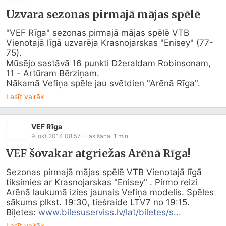
Uzvara sezonas pirmajā mājas spēlē
"VEF Rīga" sezonas pirmajā mājas spēlē VTB 
Vienotajā līgā uzvarēja Krasnojarskas "Enisey" (77-
75).

Mūsējo sastāvā 16 punkti Džeraldam Robinsonam, 
11 - Artūram Bērziņam.

Nākamā Vefiņa spēle jau svētdien "Arēnā Rīga".
Lasīt vairāk
VEF Rīga
9. okt 2014 08:57
· Lasīšanai
1
min
VEF šovakar atgriežas Arēnā Rīga!
Sezonas pirmajā mājas spēlē VTB Vienotajā līgā 
tiksimies ar Krasnojarskas "Enisey" . Pirmo reizi 
Arēnā laukumā izies jaunais Vefiņa modelis. Spēles 
sākums plkst. 19:30, tiešraide LTV7 no 19:15.  
Biļetes: 
www.bilesuserviss.lv/lat/biletes/s...
Lasīt vairāk