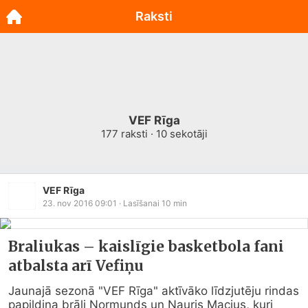
Raksti
VEF Rīga
177
raksti ·
10
sekotāji
VEF Rīga
23. nov 2016 09:01
· Lasīšanai
10
min
Braliukas – kaislīgie basketbola fani
atbalsta arī Vefiņu
Jaunajā sezonā "VEF Rīga" aktīvāko līdzjutēju rindas 
papildina brāļi Normunds un Nauris Macius, kuri 