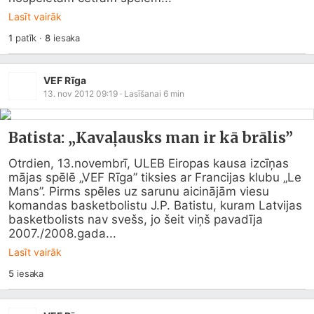
Lasīt vairāk
1
patīk
·
8
iesaka
VEF Rīga
13. nov 2012 09:19
· Lasīšanai
6
min
Batista: „Kavaļausks man ir kā brālis”
Otrdien, 13.novembrī, ULEB Eiropas kausa izcīņas 
mājas spēlē „VEF Rīga” tiksies ar Francijas klubu „Le 
Mans”. Pirms spēles uz sarunu aicinājām viesu 
komandas basketbolistu J.P. Batistu, kuram Latvijas 
basketbolists nav svešs, jo šeit viņš pavadīja 
2007./2008.gada...
Lasīt vairāk
5
iesaka