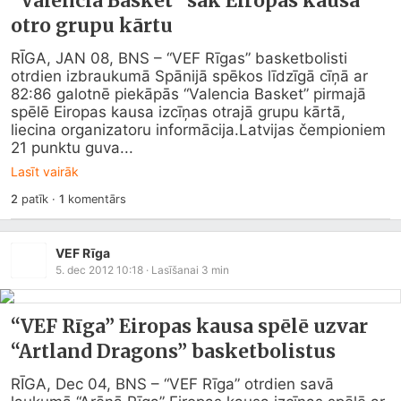
“Valencia Basket” sāk Eiropas kausa
otro grupu kārtu
RĪGA, JAN 08, BNS – “VEF Rīgas” basketbolisti 
otrdien izbraukumā Spānijā spēkos līdzīgā cīņā ar 
82:86 galotnē piekāpās “Valencia Basket” pirmajā 
spēlē Eiropas kausa izcīņas otrajā grupu kārtā, 
liecina organizatoru informācija.Latvijas čempioniem 
21 punktu guva...
Lasīt vairāk
2
patīk
·
1
komentārs
VEF Rīga
5. dec 2012 10:18
· Lasīšanai
3
min
“VEF Rīga” Eiropas kausa spēlē uzvar
“Artland Dragons” basketbolistus
RĪGA, Dec 04, BNS – “VEF Rīga” otrdien savā 