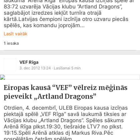
laukumā “Arēnā Rīga” Eiropas kausa izcīņas spēlē ar 
83:72 uzvarēja Vācijas klubu “Artland Dragons”, 
saglabājot izredzes iekļūt turnīra otrajā 
kārtā.Latvijas čempioni izcīnīja otro uzvaru piecās 
spēlēs, kas komandu joprojām...
Lasīt vairāk
1
iesaka
VEF Rīga
3. dec 2012 13:24
· Lasīšanai
5
min
Eiropas kausā “VEF” vēlreiz mēģinās
pieveikt „Artland Dragons”
Otrdien, 4. decembrī, ULEB Eiropas kausa izcīņas 
piektajā spēlē „VEF Rīga” savā laukumā tiksies ar 
Vācijas klubu „Artland Dragons”. Spēles sākums 
Arēnā Rīga plkst.19:30, tiešraide LTV7 no plkst. 
19:15.Spēli Arēnā atklas dj Markus Riva.Pēc 
nospēlētām četrām spēlēm...