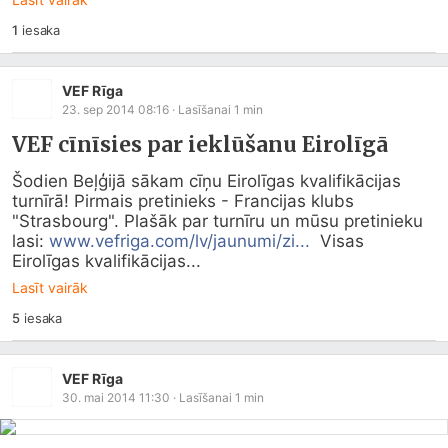
1
iesaka
VEF Rīga
23. sep 2014 08:16
· Lasīšanai
1
min
VEF cīnīsies par ieklūšanu Eirolīgā
Šodien Beļģijā sākam cīņu Eirolīgas kvalifikācijas 
turnīrā! Pirmais pretinieks - Francijas klubs 
"Strasbourg". Plašāk par turnīru un mūsu pretinieku 
lasi: 
www.vefriga.com/lv/jaunumi/zi...
  Visas 
Eirolīgas kvalifikācijas...
Lasīt vairāk
5
iesaka
VEF Rīga
30. mai 2014 11:30
· Lasīšanai
1
min