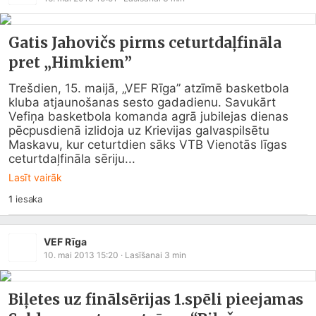
Gatis Jahovičs pirms ceturtdaļfināla
pret „Himkiem”
Trešdien, 15. maijā, „VEF Rīga” atzīmē basketbola 
kluba atjaunošanas sesto gadadienu. Savukārt 
Vefiņa basketbola komanda agrā jubilejas dienas 
pēcpusdienā izlidoja uz Krievijas galvaspilsētu 
Maskavu, kur ceturtdien sāks VTB Vienotās līgas 
ceturtdaļfināla sēriju...
Lasīt vairāk
1
iesaka
VEF Rīga
10. mai 2013 15:20
· Lasīšanai
3
min
Biļetes uz finālsērijas 1.spēli pieejamas