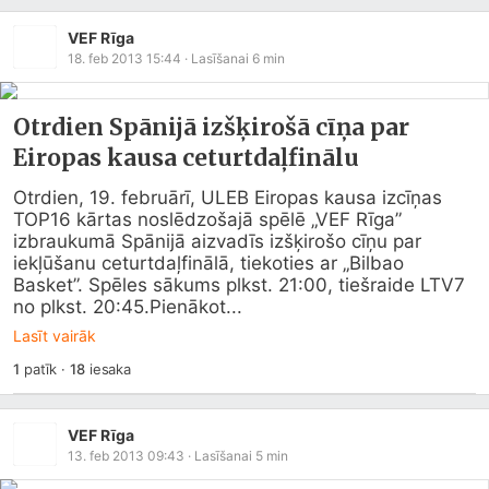
VEF Rīga
18. feb 2013 15:44
· Lasīšanai
6
min
Otrdien Spānijā izšķirošā cīņa par
Eiropas kausa ceturtdaļfinālu
Otrdien, 19. februārī, ULEB Eiropas kausa izcīņas 
TOP16 kārtas noslēdzošajā spēlē „VEF Rīga” 
izbraukumā Spānijā aizvadīs izšķirošo cīņu par 
iekļūšanu ceturtdaļfinālā, tiekoties ar „Bilbao 
Basket”. Spēles sākums plkst. 21:00, tiešraide LTV7 
no plkst. 20:45.Pienākot...
Lasīt vairāk
1
patīk
·
18
iesaka
VEF Rīga
13. feb 2013 09:43
· Lasīšanai
5
min