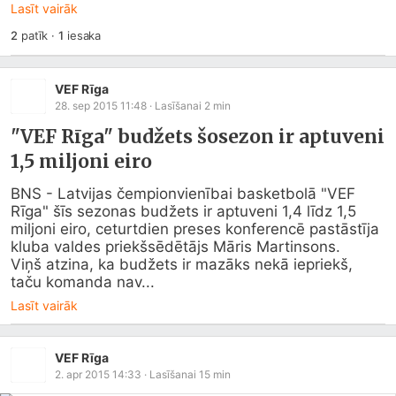
Lasīt vairāk
2
patīk
·
1
iesaka
VEF Rīga
28. sep 2015 11:48
· Lasīšanai
2
min
"VEF Rīga" budžets šosezon ir aptuveni
1,5 miljoni eiro
BNS - Latvijas čempionvienībai basketbolā "VEF 
Rīga" šīs sezonas budžets ir aptuveni 1,4 līdz 1,5 
miljoni eiro, ceturtdien preses konferencē pastāstīja 
kluba valdes priekšsēdētājs Māris Martinsons.

Viņš atzina, ka budžets ir mazāks nekā iepriekš, 
taču komanda nav...
Lasīt vairāk
VEF Rīga
2. apr 2015 14:33
· Lasīšanai
15
min