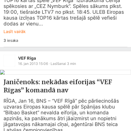
TOP16 kārtas spēlē „VEF Rīga” izbraukumā Čehijā 
spēkosies ar „CEZ Nymburk”. Spēles sākums plkst. 
19:00, tiešraide LTV7 no plkst. 18:45. ULEB Eiropas 
kausa izcīņas TOP16 kārtas trešajā spēlē vefieši 
dodas ar vienu...
Lasīt vairāk
3
iesaka
VEF Rīga
16. jan 2013 15:06
· Lasīšanai
3
min
Janičenoks: nekādas eiforijas “VEF
Rīgas” komandā nav
RĪGA, Jan 16, BNS – “VEF Rīgā” pēc pārliecinošās 
uzvaras Eiropas kausa spēlē pār Spānijas klubu 
“Bilbao Basket” nevalda eiforija, un komanda 
apzinās, ka panākums ātri jāaizmirst un nopietni 
jāgatavojas nākamajai cīņai, aģentūrai BNS teica 
Latvijas čempionvienības...