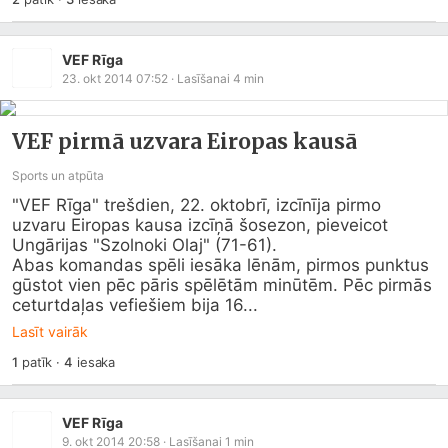
VEF Rīga
23. okt 2014 07:52
· Lasīšanai
4
min
VEF pirmā uzvara Eiropas kausā
Sports un atpūta
"VEF Rīga" trešdien, 22. oktobrī, izcīnīja pirmo 
uzvaru Eiropas kausa izcīņā šosezon, pieveicot 
Ungārijas "Szolnoki Olaj" (71-61).

Abas komandas spēli iesāka lēnām, pirmos punktus 
gūstot vien pēc pāris spēlētām minūtēm. Pēc pirmās 
ceturtdaļas vefiešiem bija 16...
Lasīt vairāk
1
patīk
·
4
iesaka
VEF Rīga
9. okt 2014 20:58
· Lasīšanai
1
min