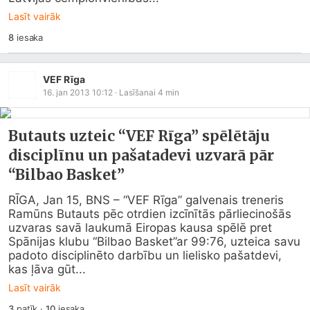
Lasīt vairāk
8
iesaka
VEF Rīga
16. jan 2013 10:12
· Lasīšanai
4
min
Butauts uzteic “VEF Rīga” spēlētāju
disciplīnu un pašatadevi uzvarā pār
“Bilbao Basket”
RĪGA, Jan 15, BNS – “VEF Rīga” galvenais treneris 
Ramūns Butauts pēc otrdien izcīnītās pārliecinošās 
uzvaras savā laukumā Eiropas kausa spēlē pret 
Spānijas klubu “Bilbao Basket”ar 99:76, uzteica savu 
padoto disciplinēto darbību un lielisko pašatdevi, 
kas ļāva gūt...
Lasīt vairāk
3
patīk
·
10
iesaka