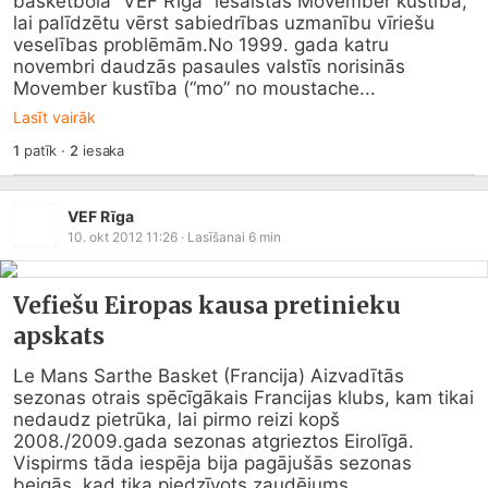
basketbolā “VEF Rīga” iesaistās Movember kustībā, 
lai palīdzētu vērst sabiedrības uzmanību vīriešu 
veselības problēmā
m.No
 1999. gada katru 
novembri daudzās pasaules valstīs norisinās 
Movember kustība (“mo” no moustache...
Lasīt vairāk
1
patīk
·
2
iesaka
VEF Rīga
10. okt 2012 11:26
· Lasīšanai
6
min
Vefiešu Eiropas kausa pretinieku
apskats
Le Mans Sarthe Basket (Francija) Aizvadītās 
sezonas otrais spēcīgākais Francijas klubs, kam tikai 
nedaudz pietrūka, lai pirmo reizi kopš 
2008./2009.gada sezonas atgrieztos Eirolīgā. 
Vispirms tāda iespēja bija pagājušās sezonas 
beigās, kad tika piedzīvots zaudējums...