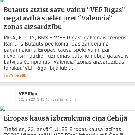
Butauts atzīst savu vainu “VEF Rīgas”
negatavībā spēlēt pret “Valencia”
zonas aizsardzību
RĪGA, Feb 12, BNS – “VEF Rīgas” galvenais treneris 
Ramūns Butauts pēc komandas zaudējuma 
pagarinājumā Eiropas kausa spēlē vainu par 
neveiksmi otrdien uzņēmās pats, jo nebija gatavojis 
Latvijas čempionus “Valencia” zonas aizsardzības 
taktikai.“VEF Rīga” bija labi...
Lasīt vairāk
VEF Rīga
22. jan 2013 15:47
· Lasīšanai
3
min
Eiropas kausā izbraukuma cīņa Čehijā
Trešdien, 23.janvārī, ULEB Eiropas kausa izcīņas 