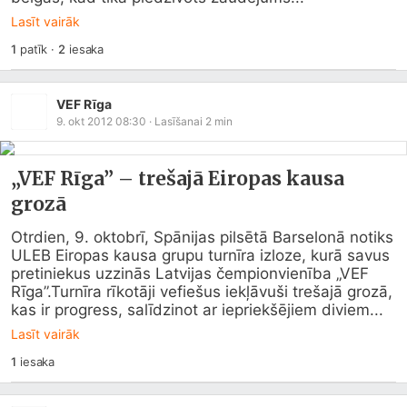
Lasīt vairāk
1
patīk
·
2
iesaka
VEF Rīga
9. okt 2012 08:30
· Lasīšanai
2
min
„VEF Rīga” – trešajā Eiropas kausa
grozā
Otrdien, 9. oktobrī, Spānijas pilsētā Barselonā notiks 
ULEB Eiropas kausa grupu turnīra izloze, kurā savus 
pretiniekus uzzinās Latvijas čempionvienība „VEF 
Rīga”.Turnīra rīkotāji vefiešus iekļāvuši trešajā grozā, 
kas ir progress, salīdzinot ar iepriekšējiem diviem...
Lasīt vairāk
1
iesaka