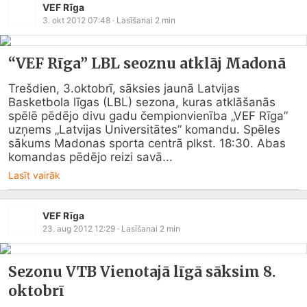
VEF Rīga
3. okt 2012 07:48
· Lasīšanai
2
min
“VEF Rīga” LBL seoznu atklāj Madonā
Trešdien, 3.oktobrī, sāksies jaunā Latvijas 
Basketbola līgas (LBL) sezona, kuras atklāšanās 
spēlē pēdējo divu gadu čempionvienība „VEF Rīga” 
uzņems „Latvijas Universitātes” komandu. Spēles 
sākums Madonas sporta centrā plkst. 18:30. Abas 
komandas pēdējo reizi savā...
Lasīt vairāk
VEF Rīga
23. aug 2012 12:29
· Lasīšanai
2
min
Sezonu VTB Vienotajā līgā sāksim 8.
oktobrī