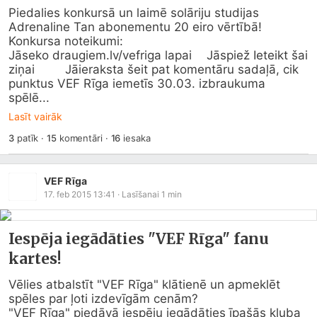
Piedalies konkursā un laimē solāriju studijas 
Adrenaline Tan abonementu 20 eiro vērtībā!

Konkursa noteikumi:

Jāseko 
draugiem.lv/vefriga
 lapai 	Jāspiež Ieteikt šai 
ziņai 	Jāieraksta šeit pat komentāru sadaļā, cik 
punktus VEF Rīga iemetīs 30.03. izbraukuma 
spēlē...
Lasīt vairāk
3
patīk
·
15
komentāri
·
16
iesaka
VEF Rīga
17. feb 2015 13:41
· Lasīšanai
1
min
Iespēja iegādāties "VEF Rīga" fanu
kartes!
Vēlies atbalstīt "VEF Rīga" klātienē un apmeklēt 
spēles par ļoti izdevīgām cenām?

"VEF Rīga" piedāvā iespēju iegādāties īpašās kluba 