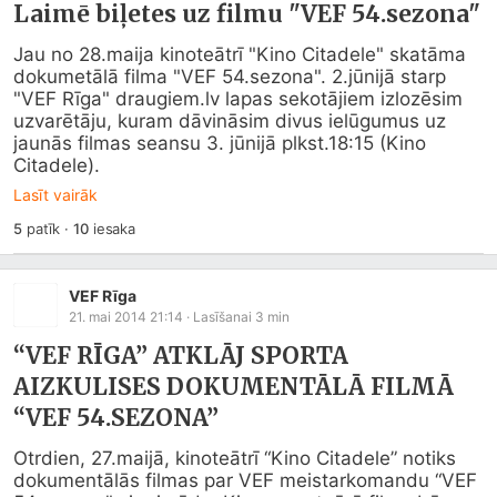
Laimē biļetes uz filmu "VEF 54.sezona"
Jau no 28.maija kinoteātrī "Kino Citadele" skatāma 
dokumetālā filma "VEF 54.sezona". 2.jūnijā starp 
"VEF Rīga" 
draugiem.lv
 lapas sekotājiem izlozēsim 
uzvarētāju, kuram dāvināsim divus ielūgumus uz 
jaunās filmas seansu 3. jūnijā plkst.18:15 (Kino 
Citadele).
Lasīt vairāk
5
patīk
·
10
iesaka
VEF Rīga
21. mai 2014 21:14
· Lasīšanai
3
min
“VEF RĪGA” ATKLĀJ SPORTA
AIZKULISES DOKUMENTĀLĀ FILMĀ
“VEF 54.SEZONA”
Otrdien, 27.maijā, kinoteātrī “Kino Citadele” notiks 
dokumentālās filmas par VEF meistarkomandu “VEF 