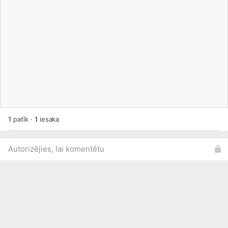
1
patīk
·
1
iesaka
Autorizējies, lai komentētu