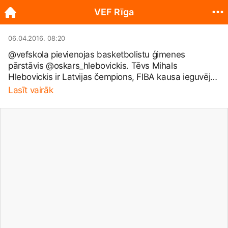
VEF Rīga
06.04.2016. 08:20
@vefskola pievienojas basketbolistu ģimenes
pārstāvis @oskars_hlebovickis. Tēvs Mihals
Hlebovickis ir Latvijas čempions, FIBA kausa ieguvējs,
Kipras čempions, spēlējis Polijas valstsvienībā.
Lasīt vairāk
Mamma Ilze Ose-Hlebovicka ir pārstāvējusi Latvijas
valstsvienību, spēlējusi vairākos ārzemju klubos