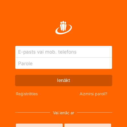
E-pasts vai mob. telefons
Parole
Ienākt
Reģistrēties
Aizmirsi paroli?
Vai ienāc ar