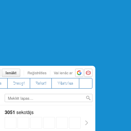
Ienākt
Reģistrēties
Vai ienāc ar
a
Draugi
Raksti
Vēstules
3051
sekotājs