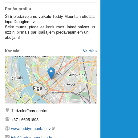
Par šo profilu
Šī ir piedzīvojumu veikalu Teddy Mountain oficiālā
lapa Draugiem.lv.
Seko mums, piedalies konkursos, laimē balvas un
uzzini pirmais par īpašajiem piedāvājumiem un
akcijām!
Kontakti
Vairāk »
Tirdzniecības centrs
+371 66051898
www.teddymountain.lv
info@teddymountain.lv