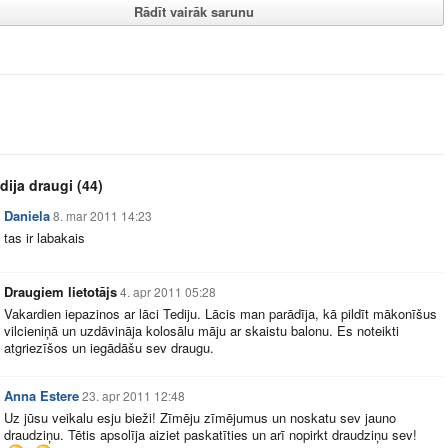
Rādīt vairāk sarunu
dija draugi
(44)
Daniela
8. mar 2011 14:23
tas ir labakais
Draugiem lietotājs
4. apr 2011 05:28
Vakardien iepazinos ar lāci Tediju. Lācis man parādīja, kā pildīt mākonīšus
vilcieniņā un uzdāvināja kolosālu māju ar skaistu balonu. Es noteikti
atgriezīšos un iegādāšu sev draugu.
Anna Estere
23. apr 2011 12:48
Uz jūsu veikalu esju bieži! Zīmēju zīmējumus un noskatu sev jauno
draudziņu. Tētis apsolīja aiziet paskatīties un arī nopirkt draudziņu sev!