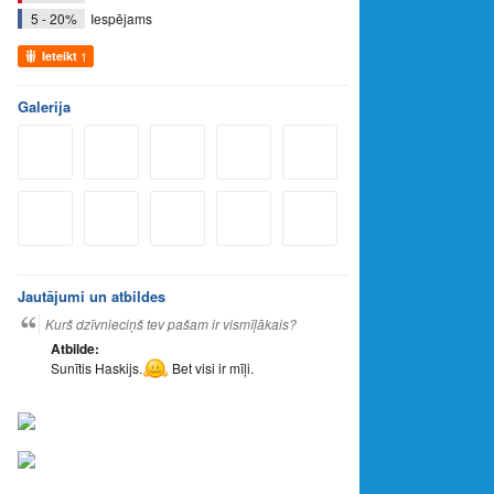
5 - 20%
Iespējams
Ieteikt
1
Galerija
Jautājumi un atbildes
Kurš dzīvnieciņš tev pašam ir vismīļākais?
Atbilde:
Sunītis Haskijs.
Bet visi ir mīļi.