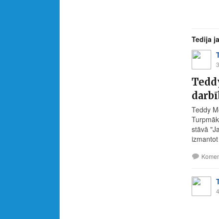
Tedija 
3
Teddy
darb
Teddy Mo
Turpmāk 
stāvā "J
izmantot
Komen
4