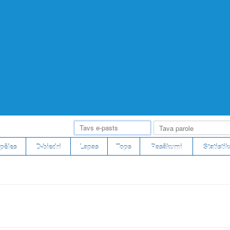
pēles
D-biedri
Lapas
Tops
Pasākumi
Statistik