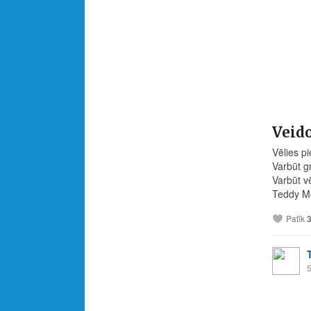
Veido
Vēlies p
Varbūt gr
Varbūt vē
Teddy Mo
Patīk
5