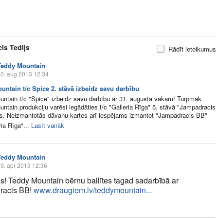
is Tedijs
Rādīt ieteikumus
Teddy Mountain
0. aug 2013 12:34
untain t/c Spice 2. stāvā izbeidz savu darbību
ntain t/c "Spice" izbeidz savu darbību ar 31. augusta vakaru! Turpmāk
ntain produkciju varēsi iegādāties t/c "Galleria Rīga" 5. stāvā "Jampadracis
s. Neizmantotās dāvanu kartes arī iespējams izmantot "Jampadracis BB"
ria Rīga"...
Lasīt vairāk
Teddy Mountain
9. apr 2013 12:36
! Teddy Mountain bērnu ballītes tagad sadarbībā ar
racis BB!
www.draugiem.lv/teddymountain...