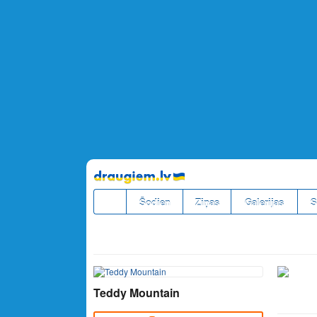
Pāriet
uz
saturu
Šodien
Ziņas
Galerijas
S
Teddy Mountain