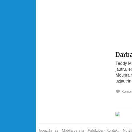
Darba
Teddy Mo
jautru, 
Mountain
uzjautrin
Komen
Iepazīšanās
Mobilā versija
Palīdzība
Kontakti
Notei