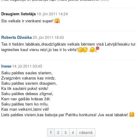
Draugiem lietotājs
19. jūn 2011 14:24
Sis veikals ir vienkarsi super!
Roberta Džesika
20. jūn 2011 18:43
Tas ir tiešām labākais,draudzīgākais veikals bērniem visā Latvijā!Iesaku tur
iegriesties kaut vienu reizi,jo tas ir to vērts!
Inese
14. jūl 2011 03:45
Saku paldies saules stariem,
Zvaigznēm vakaros kas mirdz.
Saku paldies saviem draugiem,
Ka tik saulaini pukst sirds!
Saku paldies debess zilgmei,
Kam nav gaišās krāsas žēl.
Saku paldies tiem ko mīlu,
Kas man veiksmi,laimi vēl!
Liels paldies visiem,kas balsoja par Patriku konkursa! Jus esat labakie!
1
2
3
4
nākamā