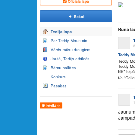
Oficiālā lapa
Sekot
Runā lāc
Tedija lapa
Par Teddy Mountain
3
Vārds mūsu draugiem
Teddy Mo
Jautā, Tedijs atbildēs
Teddy Mou
Teddy Mou
Bērnu ballītes
BB" telpā
Konkursi
t/c "Galle
Pasakas
1
Ieteikt
44
Jaunums
Jampad