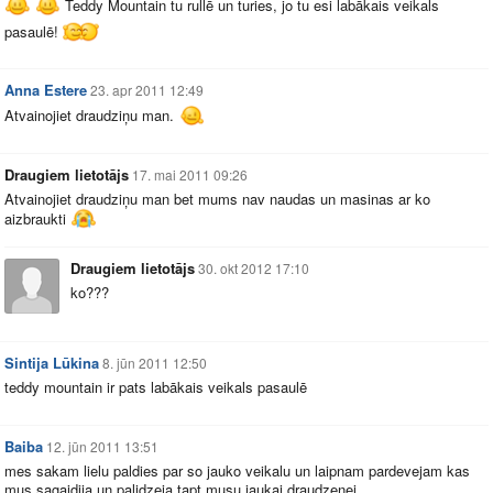
Teddy Mountain tu rullē un turies, jo tu esi labākais veikals
pasaulē!
Anna Estere
23. apr 2011 12:49
Atvainojiet draudziņu man.
Draugiem lietotājs
17. mai 2011 09:26
Atvainojiet draudziņu man bet mums nav naudas un masinas ar ko
aizbraukti
Draugiem lietotājs
30. okt 2012 17:10
ko???
Sintija Lūkina
8. jūn 2011 12:50
teddy mountain ir pats labākais veikals pasaulē
Baiba
12. jūn 2011 13:51
mes sakam lielu paldies par so jauko veikalu un laipnam pardevejam kas
mus sagaidija un palidzeja tapt musu jaukai draudzenei .......