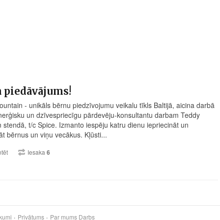
 piedāvājums!
untain - unikāls bērnu piedzīvojumu veikalu tīkls Baltijā, aicina darbā
enerģisku un dzīvespriecīgu pārdevēju-konsultantu darbam Teddy
 stendā, t/c Spice. Izmanto iespēju katru dienu iepriecināt un
āt bērnus un viņu vecākus. Kļūsti...
tēt
Iesaka
6
kumi
Privātums
Par mums
Darbs