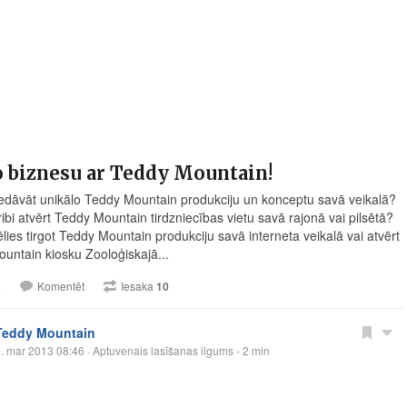
 biznesu ar Teddy Mountain!
iedāvāt unikālo Teddy Mountain produkciju un konceptu savā veikalā?
ibi atvērt Teddy Mountain tirdzniecības vietu savā rajonā vai pilsētā?
lies tirgot Teddy Mountain produkciju savā interneta veikalā vai atvērt
untain kiosku Zooloģiskajā...
3
Komentēt
Iesaka
10
Teddy Mountain
. mar 2013 08:46
· Aptuvenais lasīšanas ilgums - 2 min