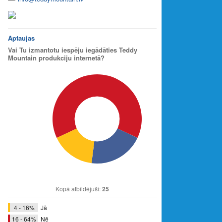
Aptaujas
Vai Tu izmantotu iespēju iegādāties Teddy
Mountain produkciju internetā?
Kopā atbildējuši:
25
4 - 16%
Jā
16 - 64%
Nē