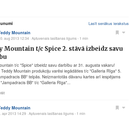
jaunumi
Lasīt senākus ierakstus
Teddy Mountain
0. aug 2013 12:34
· Aptuvenais lasīšanas ilgums - 1 min
 Mountain t/c Spice 2. stāvā izbeidz savu
ību
untain t/c "Spice" izbeidz savu darbību ar 31. augusta vakaru!
Teddy Mountain produkciju varēsi iegādāties t/c "Galleria Rīga" 5.
ampadracis BB" telpās. Neizmantotās dāvanu kartes arī iespējams
 "Jampadracis BB" t/c "Galleria Rīga"...
tēt
Teddy Mountain
. apr 2013 14:29
· Aptuvenais lasīšanas ilgums - 1 min