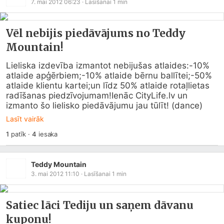
7. mai 2012 06:23
· Lasīšanai
1
min
Vēl nebijis piedāvājums no Teddy
Mountain!
Lieliska izdevība izmantot nebijušas atlaides:-10% 
atlaide apģērbiem;-10% atlaide bērnu ballītei;-50% 
atlaide klientu kartei;un līdz 50% atlaide rotaļlietas 
radīšanas piedzīvojumam!Ienāc 
CityLife.lv
 un 
izmanto šo lielisko piedāvājumu jau tūlīt! (dance)
Lasīt vairāk
1
patīk
·
4
iesaka
Teddy Mountain
3. mai 2012 11:10
· Lasīšanai
1
min
Satiec lāci Tediju un saņem dāvanu
kuponu!