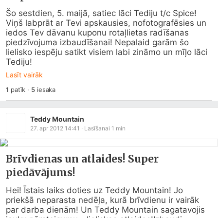
Šo sestdien, 5. maijā, satiec lāci Tediju t/c Spice! 
Viņš labprāt ar Tevi apskausies, nofotografēsies un 
iedos Tev dāvanu kuponu rotaļlietas radīšanas 
piedzīvojuma izbaudīšanai! Nepalaid garām šo 
lielisko iespēju satikt visiem labi zināmo un mīļo lāci 
Tediju!
Lasīt vairāk
1
patīk
·
5
iesaka
Teddy Mountain
27. apr 2012 14:41
· Lasīšanai
1
min
Brīvdienas un atlaides! Super
piedāvājums!
Hei! Īstais laiks doties uz Teddy Mountain! Jo 
priekšā neparasta nedēļa, kurā brīvdienu ir vairāk 
par darba dienām! Un Teddy Mountain sagatavojis 