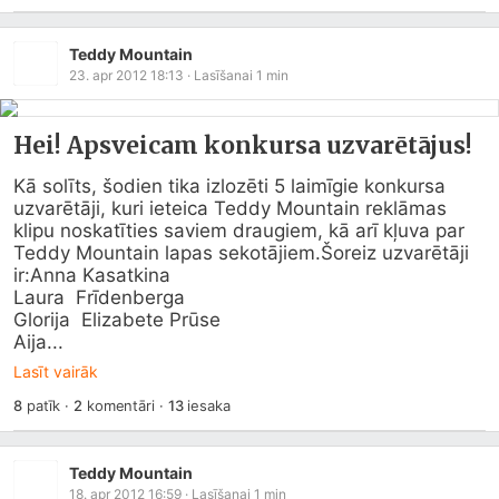
Teddy Mountain
23. apr 2012 18:13
· Lasīšanai
1
min
Hei! Apsveicam konkursa uzvarētājus!
Kā solīts, šodien tika izlozēti 5 laimīgie konkursa 
uzvarētāji, kuri ieteica Teddy Mountain reklāmas 
klipu noskatīties saviem draugiem, kā arī kļuva par 
Teddy Mountain lapas sekotājiem.Šoreiz uzvarētāji 
ir:Anna Kasatkina

Laura  Frīdenberga

Glorija  Elizabete Prūse

Aija...
Lasīt vairāk
8
patīk
·
2
komentāri
·
13
iesaka
Teddy Mountain
18. apr 2012 16:59
· Lasīšanai
1
min