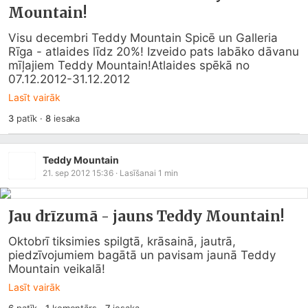
Mountain!
Visu decembri Teddy Mountain Spicē un Galleria 
Rīga - atlaides līdz 20%! Izveido pats labāko dāvanu 
mīļajiem Teddy Mountain!Atlaides spēkā no 
07.12.2012-31.12.2012
Lasīt vairāk
3
patīk
·
8
iesaka
Teddy Mountain
21. sep 2012 15:36
· Lasīšanai
1
min
Jau drīzumā - jauns Teddy Mountain!
Oktobrī tiksimies spilgtā, krāsainā, jautrā, 
piedzīvojumiem bagātā un pavisam jaunā Teddy 
Mountain veikalā!
Lasīt vairāk