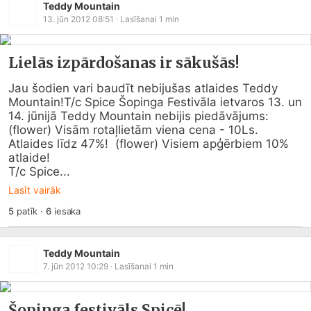
Teddy Mountain
13. jūn 2012 08:51
· Lasīšanai
1
min
Lielās izpārdošanas ir sākušās!
Jau šodien vari baudīt nebijušas atlaides Teddy 
Mountain!T/c Spice Šopinga Festivāla ietvaros 13. un 
14. jūnijā Teddy Mountain nebijis piedāvājums: 
(flower) Visām rotaļlietām viena cena - 10Ls. 
Atlaides līdz 47%!  (flower) Visiem apģērbiem 10% 
atlaide!

T/c Spice...
Lasīt vairāk
5
patīk
·
6
iesaka
Teddy Mountain
7. jūn 2012 10:29
· Lasīšanai
1
min
Šopinga festivāls Spicē!