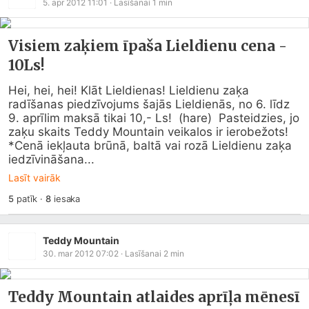
5. apr 2012 11:01
· Lasīšanai
1
min
Visiem zaķiem īpaša Lieldienu cena -
10Ls!
Hei, hei, hei! Klāt Lieldienas! Lieldienu zaķa 
radīšanas piedzīvojums šajās Lieldienās, no 6. līdz 
9. aprīlim maksā tikai 10,- Ls!  (hare)  Pasteidzies, jo 
zaķu skaits Teddy Mountain veikalos ir ierobežots!

*Cenā iekļauta brūnā, baltā vai rozā Lieldienu zaķa 
iedzīvināšana...
Lasīt vairāk
5
patīk
·
8
iesaka
Teddy Mountain
30. mar 2012 07:02
· Lasīšanai
2
min
Teddy Mountain atlaides aprīļa mēnesī