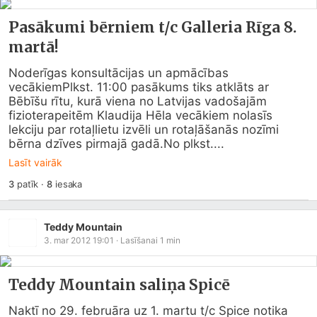
Pasākumi bērniem t/c Galleria Rīga 8.
martā!
Noderīgas konsultācijas un apmācības 
vecākiemPlkst. 11:00 pasākums tiks atklāts ar 
Bēbīšu rītu, kurā viena no Latvijas vadošajām 
fizioterapeitēm Klaudija Hēla vecākiem nolasīs 
lekciju par rotaļlietu izvēli un rotaļāšanās nozīmi 
bērna dzīves pirmajā gadā.No plkst....
Lasīt vairāk
3
patīk
·
8
iesaka
Teddy Mountain
3. mar 2012 19:01
· Lasīšanai
1
min
Teddy Mountain saliņa Spicē
Naktī no 29. februāra uz 1. martu t/c Spice notika 