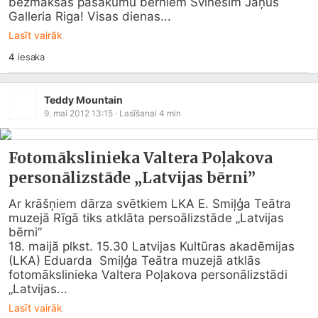
bezmaksas pasākumu bērniem Svinēsim Jāņus 
Galleria Riga! Visas dienas...
Lasīt vairāk
4
iesaka
Teddy Mountain
9. mai 2012 13:15
· Lasīšanai
4
min
Fotomākslinieka Valtera Poļakova
personālizstāde „Latvijas bērni”
Ar krāšņiem dārza svētkiem LKA E. Smiļģa Teātra  
muzejā Rīgā tiks atklāta persoālizstāde „Latvijas 
bērni”  

18. maijā plkst. 15.30 Latvijas Kultūras akadēmijas 
(LKA) Eduarda  Smiļģa Teātra muzejā atklās 
fotomākslinieka Valtera Poļakova personālizstādi 
„Latvijas...
Lasīt vairāk