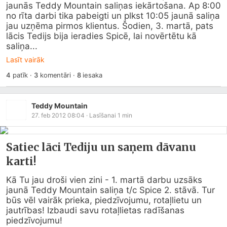
jaunās Teddy Mountain saliņas iekārtošana. Ap 8:00 
no rīta darbi tika pabeigti un plkst 10:05 jaunā saliņa 
jau uzņēma pirmos klientus. Šodien, 3. martā, pats 
lācis Tedijs bija ieradies Spicē, lai novērtētu kā 
saliņa...
Lasīt vairāk
4
patīk
·
3
komentāri
·
8
iesaka
Teddy Mountain
27. feb 2012 08:04
· Lasīšanai
1
min
Satiec lāci Tediju un saņem dāvanu
karti!
Kā Tu jau droši vien zini - 1. martā darbu uzsāks 
jaunā Teddy Mountain saliņa t/c Spice 2. stāvā. Tur 
būs vēl vairāk prieka, piedzīvojumu, rotaļlietu un 
jautrības! Izbaudi savu rotaļlietas radīšanas 
piedzīvojumu!
