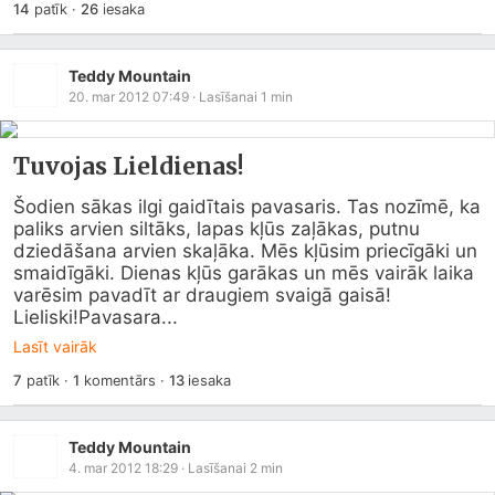
14
patīk
·
26
iesaka
Teddy Mountain
20. mar 2012 07:49
· Lasīšanai
1
min
Tuvojas Lieldienas!
Šodien sākas ilgi gaidītais pavasaris. Tas nozīmē, ka 
paliks arvien siltāks, lapas kļūs zaļākas, putnu 
dziedāšana arvien skaļāka. Mēs kļūsim priecīgāki un 
smaidīgāki. Dienas kļūs garākas un mēs vairāk laika 
varēsim pavadīt ar draugiem svaigā gaisā! 
Lieliski!Pavasara...
Lasīt vairāk
7
patīk
·
1
komentārs
·
13
iesaka
Teddy Mountain
4. mar 2012 18:29
· Lasīšanai
2
min