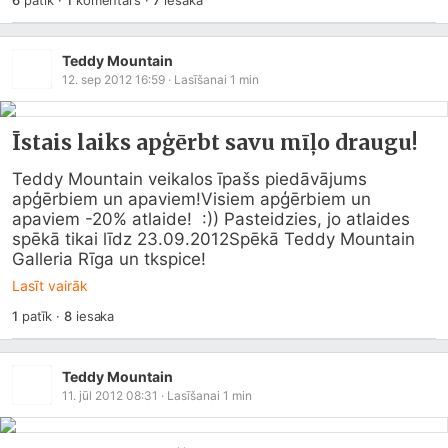
6
patīk
·
1
komentārs
·
7
iesaka
Teddy Mountain
12. sep 2012 16:59
· Lasīšanai
1
min
Īstais laiks apģērbt savu mīļo draugu!
Teddy Mountain veikalos īpašs piedāvājums 
apģērbiem un apaviem!Visiem apģērbiem un 
apaviem -20% atlaide!  :)) Pasteidzies, jo atlaides 
spēkā tikai līdz 23.09.2012Spēkā Teddy Mountain 
Galleria Rīga un tkspice!
Lasīt vairāk
1
patīk
·
8
iesaka
Teddy Mountain
11. jūl 2012 08:31
· Lasīšanai
1
min