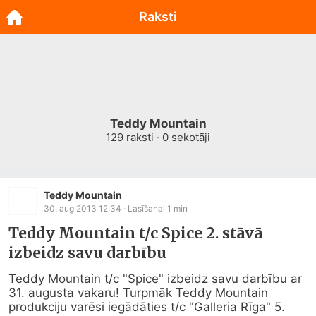
Raksti
Teddy Mountain
129
raksti ·
0
sekotāji
Teddy Mountain
30. aug 2013 12:34
· Lasīšanai
1
min
Teddy Mountain t/c Spice 2. stāvā
izbeidz savu darbību
Teddy Mountain t/c "Spice" izbeidz savu darbību ar 
31. augusta vakaru! Turpmāk Teddy Mountain 
produkciju varēsi iegādāties t/c "Galleria Rīga" 5. 