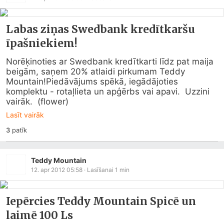
Labas ziņas Swedbank kredītkaršu
īpašniekiem!
Norēķinoties ar Swedbank kredītkarti līdz pat maija 
beigām, saņem 20% atlaidi pirkumam Teddy 
Mountain!Piedāvājums spēkā, iegādājoties 
komplektu - rotaļlieta un apģērbs vai apavi.  Uzzini 
vairāk.  (flower)
Lasīt vairāk
3
patīk
Teddy Mountain
12. apr 2012 05:58
· Lasīšanai
1
min
Iepērcies Teddy Mountain Spicē un
laimē 100 Ls