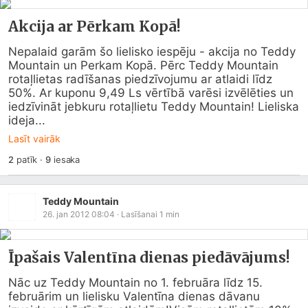
Akcija ar Pērkam Kopā!
Nepalaid garām šo lielisko iespēju - akcija no Teddy 
Mountain un Perkam Kopā. Pērc Teddy Mountain 
rotaļlietas radīšanas piedzīvojumu ar atlaidi līdz 
50%. Ar kuponu 9,49 Ls vērtībā varēsi izvēlēties un 
iedzīvināt jebkuru rotaļlietu Teddy Mountain! Lieliska 
ideja...
Lasīt vairāk
2
patīk
·
9
iesaka
Teddy Mountain
26. jan 2012 08:04
· Lasīšanai
1
min
Īpašais Valentīna dienas piedāvājums!
Nāc uz Teddy Mountain no 1. februāra līdz 15. 
februārim un lielisku Valentīna dienas dāvanu 