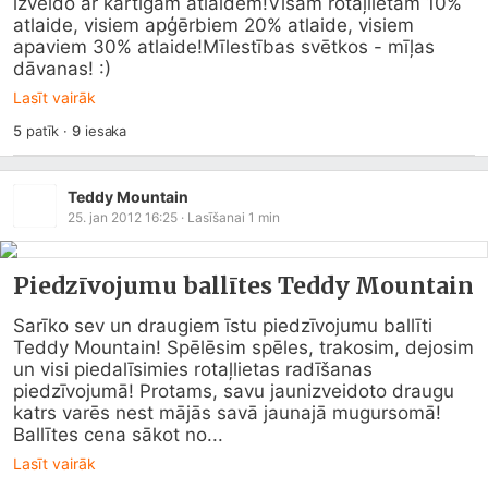
izveido ar kārtīgām atlaidēm!Visām rotaļlietām 10% 
atlaide, visiem apģērbiem 20% atlaide, visiem 
apaviem 30% atlaide!Mīlestības svētkos - mīļas 
dāvanas! :)
Lasīt vairāk
5
patīk
·
9
iesaka
Teddy Mountain
25. jan 2012 16:25
· Lasīšanai
1
min
Piedzīvojumu ballītes Teddy Mountain
Sarīko sev un draugiem īstu piedzīvojumu ballīti 
Teddy Mountain! Spēlēsim spēles, trakosim, dejosim 
un visi piedalīsimies rotaļlietas radīšanas 
piedzīvojumā! Protams, savu jaunizveidoto draugu 
katrs varēs nest mājās savā jaunajā mugursomā!

Ballītes cena sākot no...
Lasīt vairāk