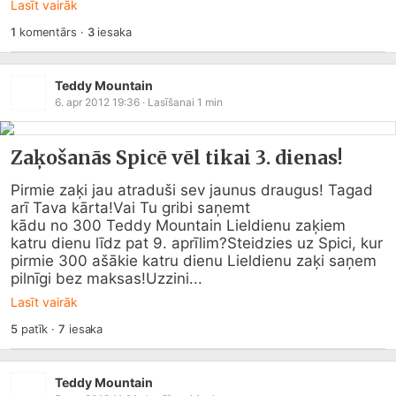
Lasīt vairāk
1
komentārs
·
3
iesaka
Teddy Mountain
6. apr 2012 19:36
· Lasīšanai
1
min
Zaķošanās Spicē vēl tikai 3. dienas!
Pirmie zaķi jau atraduši sev jaunus draugus! Tagad 
arī Tava kārta!Vai Tu gribi saņemt

kādu no 300 Teddy Mountain Lieldienu zaķiem 
katru dienu līdz pat 9. aprīlim?Steidzies uz Spici, kur 
pirmie 300 ašākie katru dienu Lieldienu zaķi saņem 
pilnīgi bez maksas!Uzzini...
Lasīt vairāk
5
patīk
·
7
iesaka
Teddy Mountain