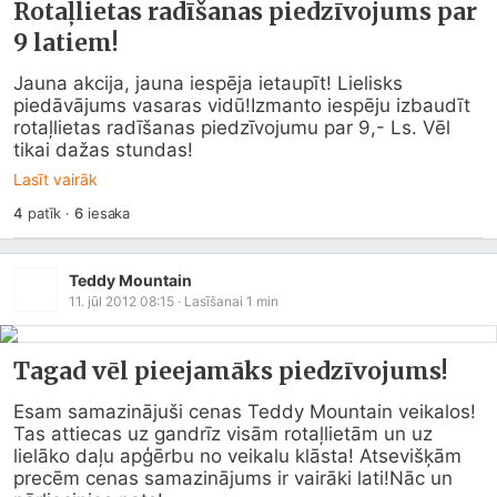
Rotaļlietas radīšanas piedzīvojums par
9 latiem!
Jauna akcija, jauna iespēja ietaupīt! Lielisks 
piedāvājums vasaras vidū!Izmanto iespēju izbaudīt 
rotaļlietas radīšanas piedzīvojumu par 9,- Ls. Vēl 
tikai dažas stundas!
Lasīt vairāk
4
patīk
·
6
iesaka
Teddy Mountain
11. jūl 2012 08:15
· Lasīšanai
1
min
Tagad vēl pieejamāks piedzīvojums!
Esam samazinājuši cenas Teddy Mountain veikalos! 
Tas attiecas uz gandrīz visām rotaļlietām un uz 
lielāko daļu apģērbu no veikalu klāsta! Atsevišķām 
precēm cenas samazinājums ir vairāki lati!Nāc un 