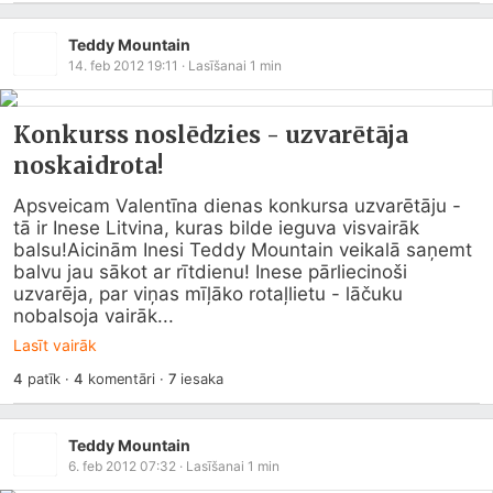
Teddy Mountain
14. feb 2012 19:11
· Lasīšanai
1
min
Konkurss noslēdzies - uzvarētāja
noskaidrota!
Apsveicam Valentīna dienas konkursa uzvarētāju - 
tā ir Inese Litvina, kuras bilde ieguva visvairāk 
balsu!Aicinām Inesi Teddy Mountain veikalā saņemt 
balvu jau sākot ar rītdienu! Inese pārliecinoši 
uzvarēja, par viņas mīļāko rotaļlietu - lāčuku 
nobalsoja vairāk...
Lasīt vairāk
4
patīk
·
4
komentāri
·
7
iesaka
Teddy Mountain
6. feb 2012 07:32
· Lasīšanai
1
min