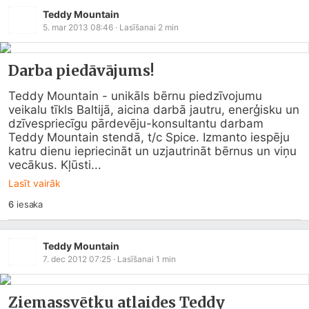
Teddy Mountain
5. mar 2013 08:46
· Lasīšanai
2
min
Darba piedāvājums!
Teddy Mountain - unikāls bērnu piedzīvojumu 
veikalu tīkls Baltijā, aicina darbā jautru, enerģisku un 
dzīvespriecīgu pārdevēju-konsultantu darbam 
Teddy Mountain stendā, t/c Spice. Izmanto iespēju 
katru dienu iepriecināt un uzjautrināt bērnus un viņu 
vecākus. Kļūsti...
Lasīt vairāk
6
iesaka
Teddy Mountain
7. dec 2012 07:25
· Lasīšanai
1
min
Ziemassvētku atlaides Teddy