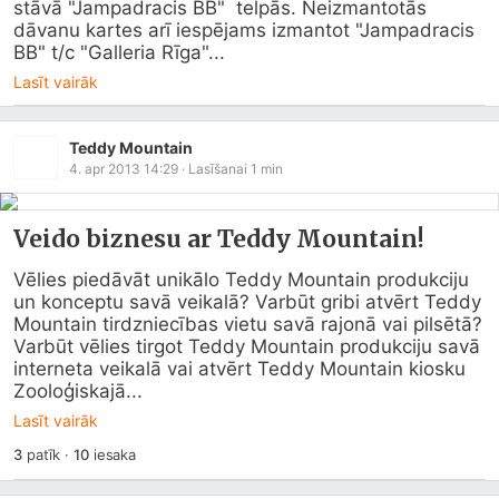
stāvā "Jampadracis BB"  telpās. Neizmantotās 
dāvanu kartes arī iespējams izmantot "Jampadracis 
BB" t/c "Galleria Rīga"...
Lasīt vairāk
Teddy Mountain
4. apr 2013 14:29
· Lasīšanai
1
min
Veido biznesu ar Teddy Mountain!
Vēlies piedāvāt unikālo Teddy Mountain produkciju 
un konceptu savā veikalā? Varbūt gribi atvērt Teddy 
Mountain tirdzniecības vietu savā rajonā vai pilsētā? 
Varbūt vēlies tirgot Teddy Mountain produkciju savā 
interneta veikalā vai atvērt Teddy Mountain kiosku 
Zooloģiskajā...
Lasīt vairāk
3
patīk
·
10
iesaka