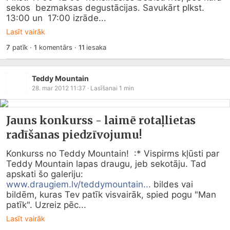
sekos  bezmaksas degustācijas. Savukārt plkst. 
13:00 un  17:00 izrāde...
Lasīt vairāk
7
patīk
·
1
komentārs
·
11
iesaka
Teddy Mountain
28. mar 2012 11:37
· Lasīšanai
1
min
Jauns konkurss - laimē rotaļlietas
radīšanas piedzīvojumu!
Konkurss no Teddy Mountain!  :* Vispirms kļūsti par 
Teddy Mountain lapas draugu, jeb sekotāju. Tad 
apskati šo galeriju: 
www.draugiem.lv/teddymountain...
 bildes vai 
bildēm, kuras Tev patīk visvairāk, spied pogu "Man 
patīk". Uzreiz pēc...
Lasīt vairāk