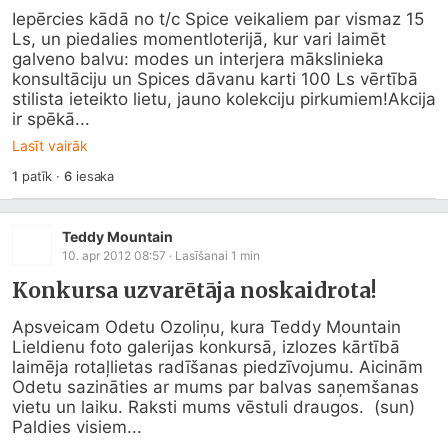
Iepērcies kādā no t/c Spice veikaliem par vismaz 15 
Ls, un piedalies momentloterijā, kur vari laimēt 
galveno balvu: modes un interjera mākslinieka 
konsultāciju un Spices dāvanu karti 100 Ls vērtībā 
stilista ieteikto lietu, jauno kolekciju pirkumiem!Akcija 
ir spēkā...
Lasīt vairāk
1
patīk
·
6
iesaka
Teddy Mountain
10. apr 2012 08:57
· Lasīšanai
1
min
Konkursa uzvarētāja noskaidrota!
Apsveicam Odetu Ozoliņu, kura Teddy Mountain 
Lieldienu foto galerijas konkursā, izlozes kārtībā 
laimēja rotaļlietas radīšanas piedzīvojumu. Aicinām 
Odetu sazināties ar mums par balvas saņemšanas 
vietu un laiku. Raksti mums vēstuli draugos.  (sun)    
Paldies visiem...