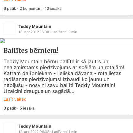
6
patīk
·
2
komentāri
·
10
iesaka
Teddy Mountain
13. apr 2012 16:08
· Lasīšanai
2
min
Ballītes bērniem!
Teddy Mountain bērnu ballīte ir kā jautrs un 
neaizmirstams piedzīvojums ar spēlēm un rotaļām! 
Katram dalībniekam - lieliska dāvana - rotaļlietas 
radīšanas piedzīvojums! Izbaudi ko jaunu un 
nebijušu - nosvini savu ballīti Teddy Mountain! 
Uzaicini draugus un sagādā...
Lasīt vairāk
3
patīk
·
5
iesaka
Teddy Mountain
12. apr 2012 06:08
· Lasīšanai
1
min