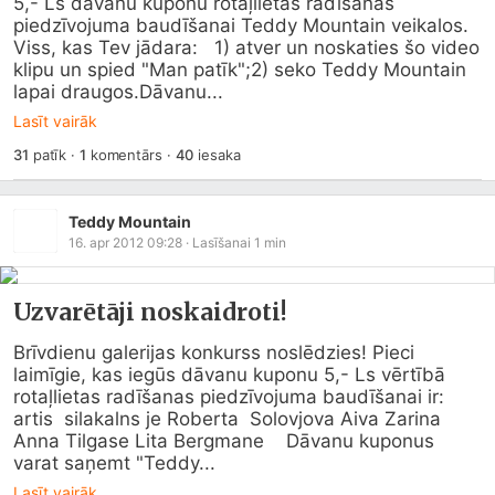
5,- Ls dāvanu kuponu rotaļlietas radīšanas 
piedzīvojuma baudīšanai Teddy Mountain veikalos.    
Viss, kas Tev jādara:   1) atver un noskaties šo video 
klipu un spied "Man patīk";2) seko Teddy Mountain 
lapai draugos.Dāvanu...
Lasīt vairāk
31
patīk
·
1
komentārs
·
40
iesaka
Teddy Mountain
16. apr 2012 09:28
· Lasīšanai
1
min
Uzvarētāji noskaidroti!
Brīvdienu galerijas konkurss noslēdzies! Pieci 
laimīgie, kas iegūs dāvanu kuponu 5,- Ls vērtībā 
rotaļlietas radīšanas piedzīvojuma baudīšanai ir: 
artis  silakalns je Roberta  Solovjova Aiva Zarina 
Anna Tilgase Lita Bergmane    Dāvanu kuponus 
varat saņemt "Teddy...
Lasīt vairāk