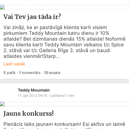
Vai Tev jau tāda ir?
Vai zināji, ka ar pastāvīgā klienta karti visiem 
pirkumiem Teddy Mountain katru dienu ir 10% 
atlaide? Bet dzimšanas dienās 15% atlaide! Noformē 
savu klienta karti Teddy Mountain veikalos t/c Spice 
2. stāvā vai t/c Galleria Rīga 3. stāvā un baudi 
atlaides vienmēr!Starp...
Lasīt vairāk
5
patīk
·
1
komentārs
·
10
iesaka
Teddy Mountain
17. apr 2012 06:14
· Lasīšanai
1
min
Jauns konkurss!
Pienācis laiks jaunam konkursam! Esi aktīvs un laimē 