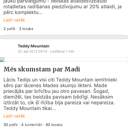
jauku pārsteigumu - lieliskas atlaides!Izbaudi 
rotaļlietas radīšanas piedzīvojumu ar 20% atlaidi, ja 
pērc komplektu...
Lasīt vairāk
2
patīk
·
3
iesaka
Teddy Mountain
25. apr 2012 06:14
· Lasīšanai
1
min
Mēs skumstam par Madi
Lācis Tedijs un visi citi Teddy Mountain iemītnieki 
sēro par lācenes Mades skumjo likteni. Made 
priecājās par brīvību jau otro pavasari. Šogad, 
diemžēl, tas beidzās pavisam bēdīgi. Nesāksim 
iztirzāt to, cik šī rīcība bija pareiza vai nepareiza. 
Teddy Mountain tikai...
Lasīt vairāk
30
patīk
·
4
komentāri
·
63
iesaka