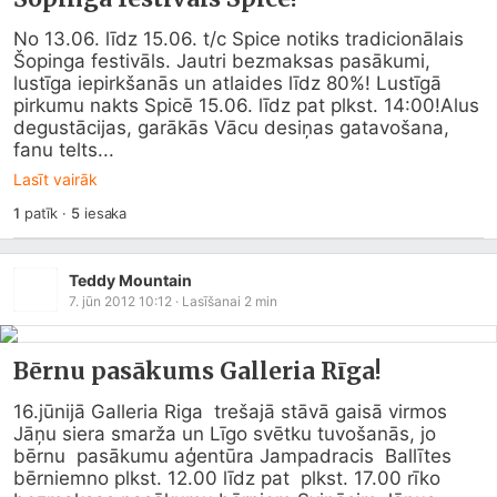
No 13.06. līdz 15.06. t/c Spice notiks tradicionālais 
Šopinga festivāls. Jautri bezmaksas pasākumi, 
lustīga iepirkšanās un atlaides līdz 80%! Lustīgā 
pirkumu nakts Spicē 15.06. līdz pat plkst. 14:00!Alus 
degustācijas, garākās Vācu desiņas gatavošana, 
fanu telts...
Lasīt vairāk
1
patīk
·
5
iesaka
Teddy Mountain
7. jūn 2012 10:12
· Lasīšanai
2
min
Bērnu pasākums Galleria Rīga!
16.jūnijā Galleria Riga  trešajā stāvā gaisā virmos 
Jāņu siera smarža un Līgo svētku tuvošanās, jo 
bērnu  pasākumu aģentūra Jampadracis  Ballītes 
bērniemno plkst. 12.00 līdz pat  plkst. 17.00 rīko 