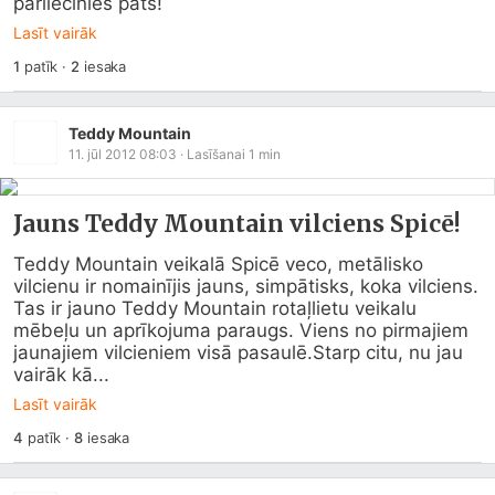
pārliecinies pats!
Lasīt vairāk
1
patīk
·
2
iesaka
Teddy Mountain
11. jūl 2012 08:03
· Lasīšanai
1
min
Jauns Teddy Mountain vilciens Spicē!
Teddy Mountain veikalā Spicē veco, metālisko 
vilcienu ir nomainījis jauns, simpātisks, koka vilciens. 
Tas ir jauno Teddy Mountain rotaļlietu veikalu 
mēbeļu un aprīkojuma paraugs. Viens no pirmajiem 
jaunajiem vilcieniem visā pasaulē.Starp citu, nu jau 
vairāk kā...
Lasīt vairāk
4
patīk
·
8
iesaka