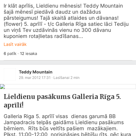
Ir klāt aprīlis, Lieldienu mēnesis! Teddy Mountain 
šajā mēnesī piedāvā daudz un dažādus 
pārsteigumus! Tajā skaitā atlaides un dāvanas! 
(flower) 5. aprīlī - t/c Galleria Rīga satiec lāci Tediju 
un viņš Tev uzdāvinās vienu no 300 dāvanu 
kuponiem rotaļlietas radīšanas...
Lasīt vairāk
6
patīk
·
12
iesaka
Teddy Mountain
29. mar 2012 17:31
· Lasīšanai
2
min
Lieldienu pasākums Galleria Rīga 5.
aprīlī!
Galleria Riga 5. aprīlī visas  dienas garumā BB 
Jampadracis telpās gaidāms Lieldienu pasākums 
bērniem.  Rīts būs veltīts pašiem  mazākajiem. 
Plkst. 11:00-12:00  norisināsies bēbīšu rīts, pēc kura 