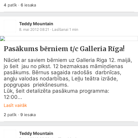
4
patīk
·
6
iesaka
Teddy Mountain
8. mai 2012 08:21
· Lasīšanai
1
min
Pasākums bērniem t/c Galleria Rīga!
Nāciet ar saviem bērniem uz Galleria Riga 12. maijā, 
jo šeit  jau no plkst. 12 bezmaksas māmiņdienas 
pasākums. Bērnus sagaida radošās  darbnīcas, 
angļu valodas nodarbības, Leļļu teātra izrāde, 
popgrupas  priekšnesums.

Lūk, šeit detalizēta pasākuma programma:

12:00...
Lasīt vairāk
2
patīk
·
9
iesaka
Teddy Mountain