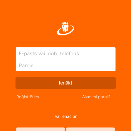
E-pasts vai mob. telefons
Parole
Ienākt
Reģistrēties
Aizmirsi paroli?
Vai ienāc ar