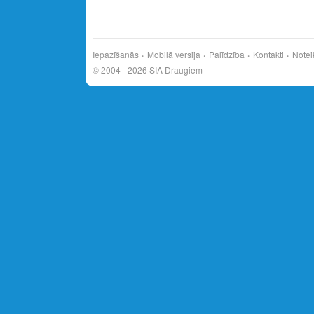
Iepazīšanās
Mobilā versija
Palīdzība
Kontakti
Notei
© 2004 - 2026 SIA Draugiem