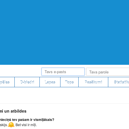
pēles
D-biedri
Lapas
Tops
Pasākumi
Statistik
mi un atbildes
nieciņš tev pašam ir vismīļākais?
skijs.
Bet visi ir mīļi.