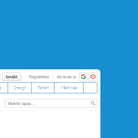
Ienākt
Reģistrēties
Vai ienāc ar
a
Draugi
Raksti
Vēstules