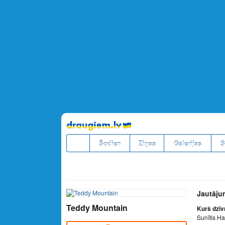
Pāriet
uz
saturu
Šodien
Ziņas
Galerijas
S
Jautāju
Teddy Mountain
Kurš dzīv
Sunītis Ha