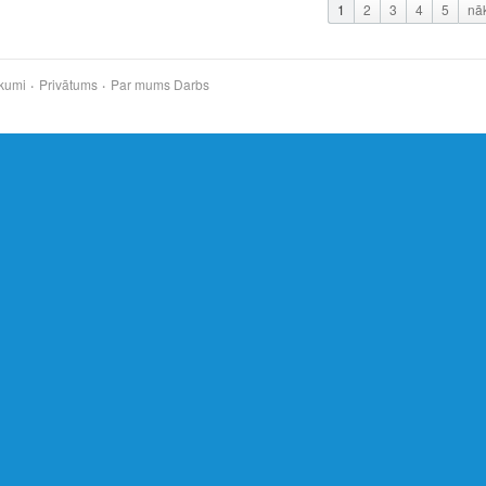
1
2
3
4
5
nā
kumi
Privātums
Par mums
Darbs