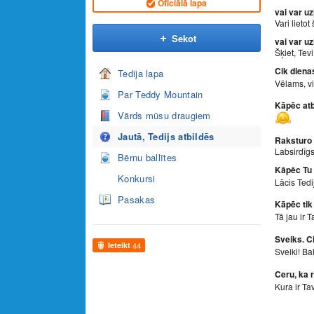
Oficiālā lapa
vai var uz
Vari lietot
Sekot
vai var uz
Šķiet, Tevi
Cik dienas
Tedija lapa
Vēlams, vi
Par Teddy Mountain
Kāpēc atb
Vārds mūsu draugiem
Jautā, Tedijs atbildēs
Raksturo 
Labsirdīgs,
Bērnu ballītes
Kāpēc Tu v
Konkursi
Lācis Tedij
Pasakas
Kāpēc tik
Tā jau ir T
Sveiks. Ci
Ieteikt
44
Sveiki! Bal
Ceru, ka 
Kura ir T