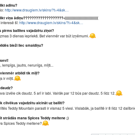
likt adinu?
 šo:
http://www.draugiem.lv/skins/?t=4&sk…
likt viņa ādiņu???????????????????-((((((((((((((((((((((((((((
 interesē šī:
http://www.draugiem.lv/skins/?t=4&sk…
 pirms ballītes vajadzētu ziņot?
zmas 3 dienas iepriekš. Bet vienmēr var būt izņēmumi.
ildēs bieži liec smaidiņu?
sevi!
 lempīgs, jautrs, nerunīgs, mīļš...
ienmēr atbildi tik mīļi?
s ir mīļš.
 daudz?
ava izvēle cik daudz. 5 arī ir labi. Vairāk par 12 būs par daudz. 5 līdz 12.
k cilvēkus vajadzētu aicināt uz ballīti?
lītēs Teddy Mountain parasti ir vismaz 5 viesi. Vislabāk, ja ballītē ir 8 līdz 12 dalībni
rīt strādās mana Spices Teddy meitene ;)
ava Spices Teddy meitene?