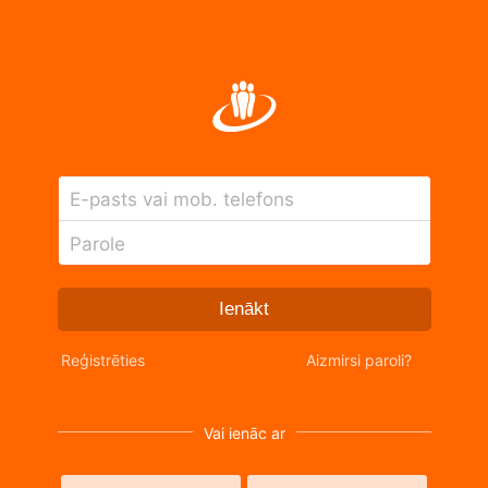
E-pasts vai mob. telefons
Parole
Ienākt
Reģistrēties
Aizmirsi paroli?
Vai ienāc ar