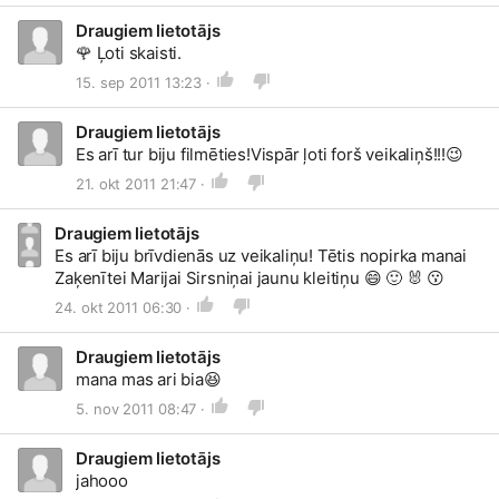
Draugiem lietotājs
🌹
Ļoti skaisti.
15. sep 2011 13:23 ·
Draugiem lietotājs
Es arī tur biju filmēties!Vispār ļoti forš veikaliņš!!!
😉
21. okt 2011 21:47 ·
Draugiem lietotājs
Es arī biju brīvdienās uz veikaliņu! Tētis nopirka manai
Zaķenītei Marijai Sirsniņai jaunu kleitiņu
😄
🙂
🐰
😗
24. okt 2011 06:30 ·
Draugiem lietotājs
mana mas ari bia
😆
5. nov 2011 08:47 ·
Draugiem lietotājs
jahooo