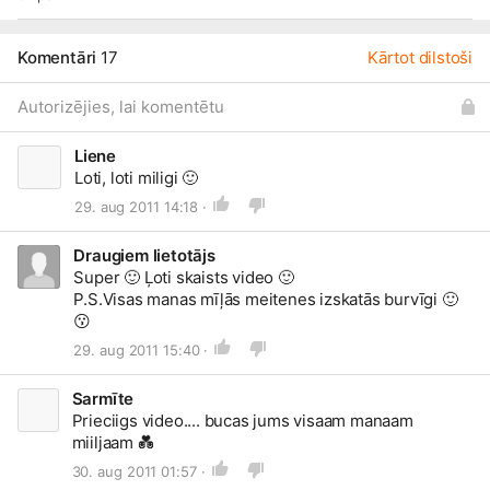
Komentāri
17
Kārtot dilstoši
Autorizējies, lai komentētu
Liene
Loti, loti miligi
🙂
29. aug 2011 14:18 ·
Draugiem lietotājs
Super
🙂
Ļoti skaists video
🙂
P.S.Visas manas mīļās meitenes izskatās burvīgi
🙂
😗
29. aug 2011 15:40 ·
Sarmīte
Prieciigs video.... bucas jums visaam manaam
miiljaam
💑
30. aug 2011 01:57 ·