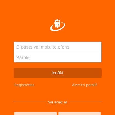
E-pasts vai mob. telefons
Parole
Ienākt
Reģistrēties
Aizmirsi paroli?
Vai ienāc ar