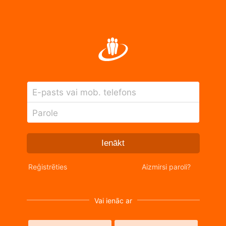
E-pasts vai mob. telefons
Parole
Ienākt
Reģistrēties
Aizmirsi paroli?
Vai ienāc ar