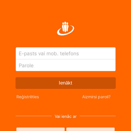
E-pasts vai mob. telefons
Parole
Ienākt
Reģistrēties
Aizmirsi paroli?
Vai ienāc ar