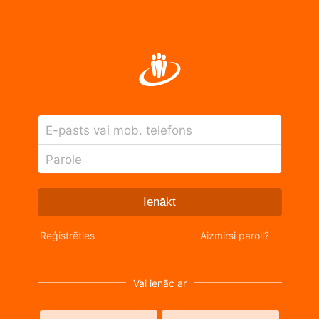
E-pasts vai mob. telefons
Parole
Ienākt
Reģistrēties
Aizmirsi paroli?
Vai ienāc ar