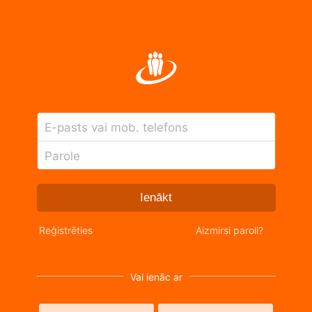
E-pasts vai mob. telefons
Parole
Ienākt
Reģistrēties
Aizmirsi paroli?
Vai ienāc ar